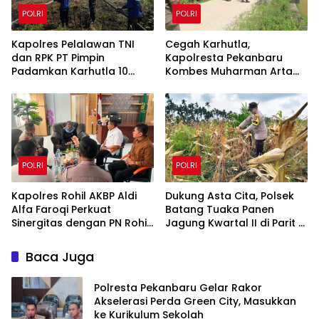
POLRI
POLRI
Kapolres Pelalawan TNI
Cegah Karhutla,
dan RPK PT Pimpin
Kapolresta Pekanbaru
Padamkan Karhutla 10
Kombes Muharman Arta
Hektar di Kerumutan,
Cek Embung di Payung
Water Bombing Diterjunkan
Sekaki dan Tenayan Raya
POLRI
POLRI
Kapolres Rohil AKBP Aldi
Dukung Asta Cita, Polsek
Alfa Faroqi Perkuat
Batang Tuaka Panen
Sinergitas dengan PN Rohil
Jagung Kwartal II di Parit 8
Bahas KUHAP Baru
Desa Tanjung Siantar
Baca Juga
Polresta Pekanbaru Gelar Rakor
Akselerasi Perda Green City, Masukkan
ke Kurikulum Sekolah