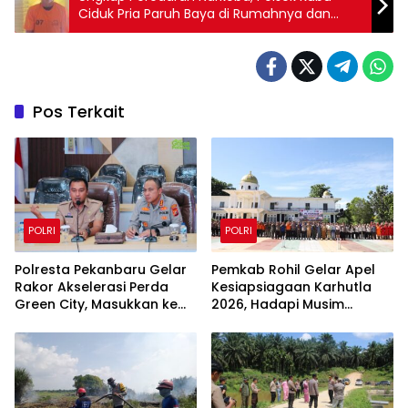
Ciduk Pria Paruh Baya di Rumahnya dan
Amankan 12 Paket BB Siap Edar
Pos Terkait
POLRI
POLRI
Polresta Pekanbaru Gelar
Pemkab Rohil Gelar Apel
Rakor Akselerasi Perda
Kesiapsiagaan Karhutla
Green City, Masukkan ke
2026, Hadapi Musim
Kurikulum Sekolah
Kemarau dan El Nino