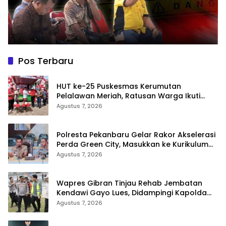
Pos Terbaru
HUT ke-25 Puskesmas Kerumutan
Pelalawan Meriah, Ratusan Warga Ikuti
Jalan Santai dan Cek Kesehatan Gratis
Agustus 7, 2026
Polresta Pekanbaru Gelar Rakor Akselerasi
Perda Green City, Masukkan ke Kurikulum
Sekolah
Agustus 7, 2026
Wapres Gibran Tinjau Rehab Jembatan
Kendawi Gayo Lues, Didampingi Kapolda
Aceh
Agustus 7, 2026