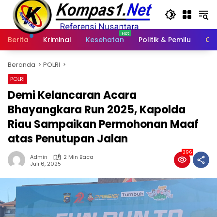
Langsung
ke
konten
Berita
Kriminal
Kesehatan
Politik & Pemilu
Ot
Beranda
POLRI
POLRI
Demi Kelancaran Acara
Bhayangkara Run 2025, Kapolda
Riau Sampaikan Permohonan Maaf
atas Penutupan Jalan
296
Admin
2 Min Baca
Juli 6, 2025