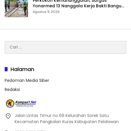
Perkokoh Kemanunggalan, Satgas
Yonarmed 13 Nanggala Kerja Bakti Bangun
Masjid Al-Hikmah di Kapuas Hulu
Agustus 9, 2026
Cari
untuk:
Halaman
Pedoman Media Siber
Redaksi
Jalan Lintas Timur no 69 Kelurahan Sorek Satu
Kecamatan Pangkalan Kuras Kabupaten Pelalawan