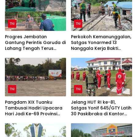
TNI
TNI
Progres Jembatan
Perkokoh Kemanunggalan,
Gantung Perintis Garuda di
Satgas Yonarmed 13
Lahang Tengah Terus
Nanggala Kerja Bakti
Dipacu
Bangun Masjid Al-Hikmah
di Kapuas Hulu
TNI
TNI
Pangdam XIX Tuanku
Jelang HUT RI ke-81,
Tambusai Hadiri Upacara
Satgas Yonif 645/GTY Latih
Hari Jadi Ke-69 Provinsi
30 Paskibraka di Kantor
Riau di Pekanbaru
Bupati Yalimo