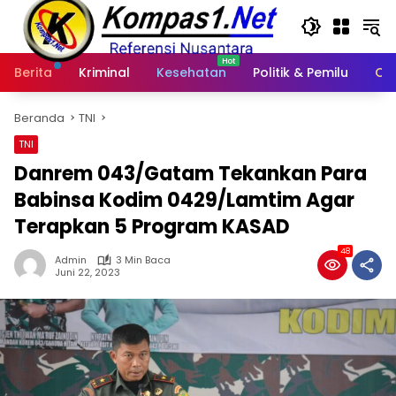
Langsung
ke
konten
Berita
Kriminal
Kesehatan
Politik & Pemilu
Ot
Beranda
TNI
TNI
Danrem 043/Gatam Tekankan Para
Babinsa Kodim 0429/Lamtim Agar
Terapkan 5 Program KASAD
48
Admin
3 Min Baca
Juni 22, 2023