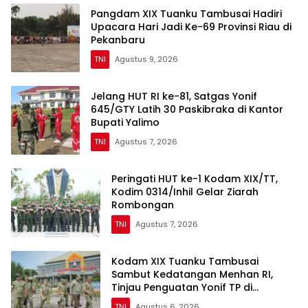
Pangdam XIX Tuanku Tambusai Hadiri
Upacara Hari Jadi Ke-69 Provinsi Riau di
Pekanbaru
TNI
Agustus 9, 2026
Jelang HUT RI ke-81, Satgas Yonif
645/GTY Latih 30 Paskibraka di Kantor
Bupati Yalimo
TNI
Agustus 7, 2026
Peringati HUT ke-1 Kodam XIX/TT,
Kodim 0314/Inhil Gelar Ziarah
Rombongan
TNI
Agustus 7, 2026
Kodam XIX Tuanku Tambusai
Sambut Kedatangan Menhan RI,
Tinjau Penguatan Yonif TP di
Bengkalis dan Kampar
TNI
Agustus 6, 2026