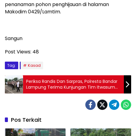
penanaman pohon penghijauan di halaman
Makodim 0429/Lamtim.
Sangun
Post Views:
48
Tag:
Kasad
Periksa Randis Dan Sarpras, Polresta Bandar
Lampung Terima Kunjungan Tim Itwasum
Polri
Pos Terkait