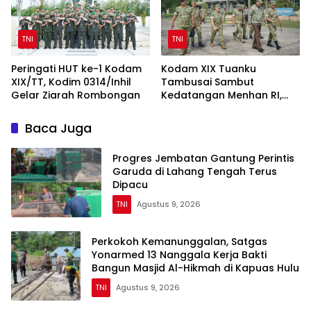
TNI
TNI
Peringati HUT ke-1 Kodam
Kodam XIX Tuanku
XIX/TT, Kodim 0314/Inhil
Tambusai Sambut
Gelar Ziarah Rombongan
Kedatangan Menhan RI,
Tinjau Penguatan Yonif TP
di Bengkalis dan Kampar
Baca Juga
Progres Jembatan Gantung Perintis
Garuda di Lahang Tengah Terus
Dipacu
TNI
Agustus 9, 2026
Perkokoh Kemanunggalan, Satgas
Yonarmed 13 Nanggala Kerja Bakti
Bangun Masjid Al-Hikmah di Kapuas Hulu
TNI
Agustus 9, 2026