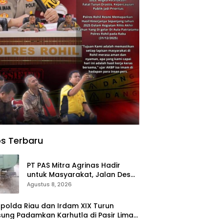
s Terbaru
‎PT PAS Mitra Agrinas Hadir
untuk Masyarakat, Jalan Desa
Danau Rambai Dirawat dan
Agustus 8, 2026
Disiram
olda Riau dan Irdam XIX Turun
ung Padamkan Karhutla di Pasir Limau