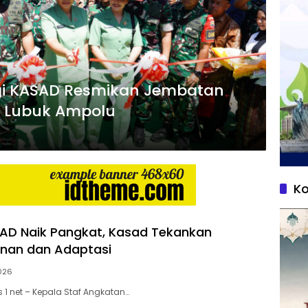
i KASAD Resmikan Jembatan
a Lubuk Ampolu
Ko
I AD Naik Pangkat, Kasad Tekankan
nan dan Adaptasi
026
 1 net – Kepala Staf Angkatan…