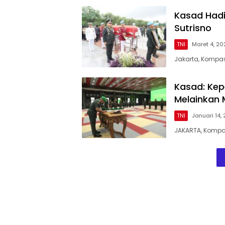
Kasad Hadi
Sutrisno
TNI
Maret 4, 20
Jakarta, Kompas
Kasad: Ke
Melainkan 
TNI
Januari 14,
JAKARTA, Kompas