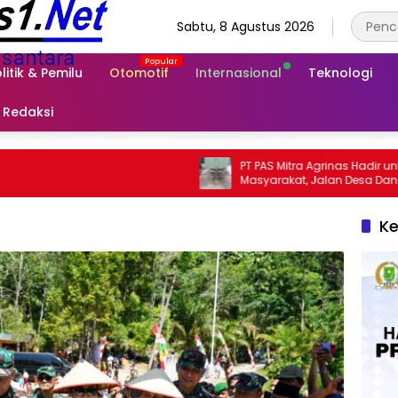
Sabtu, 8 Agustus 2026
litik & Pemilu
Otomotif
Internasional
Teknologi
Redaksi
‎PT PAS Mitra Agrinas Hadir untuk
Masyarakat, Jalan Desa Danau Rambai
Dirawat dan Disiram
Ke