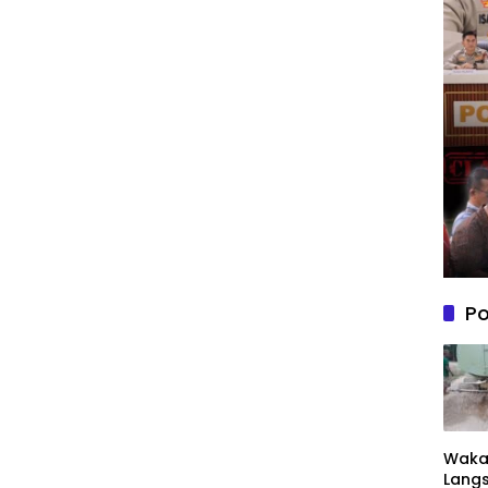
Po
Wakap
Langs