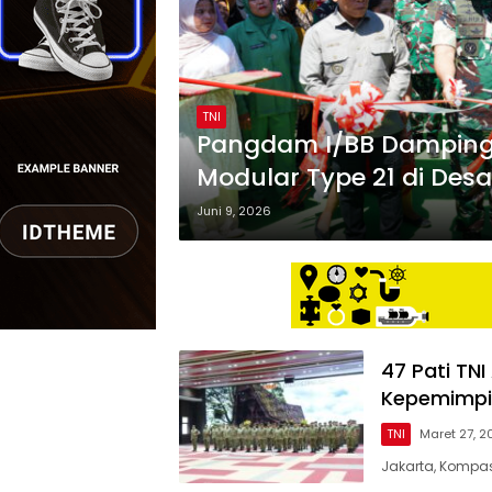
TNI
Pangdam I/BB Damping
Modular Type 21 di Des
Juni 9, 2026
47 Pati TN
Kepemimpi
TNI
Maret 27, 2
Jakarta, Kompas