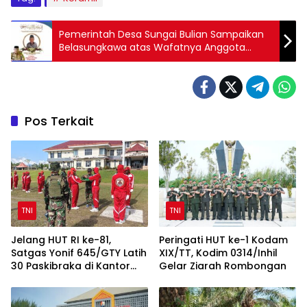
Pemerintah Desa Sungai Bulian Sampaikan
Belasungkawa atas Wafatnya Anggota
Lembaga Adat
Pos Terkait
TNI
TNI
Jelang HUT RI ke-81,
Peringati HUT ke-1 Kodam
Satgas Yonif 645/GTY Latih
XIX/TT, Kodim 0314/Inhil
30 Paskibraka di Kantor
Gelar Ziarah Rombongan
Bupati Yalimo