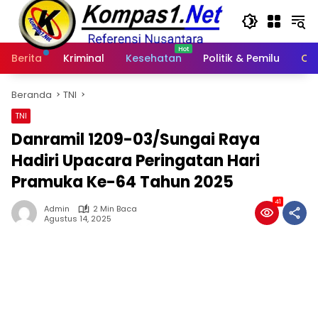
Langsung
ke
konten
Berita
Kriminal
Kesehatan
Politik & Pemilu
Ot
Beranda
TNI
TNI
Danramil 1209-03/Sungai Raya
Hadiri Upacara Peringatan Hari
Pramuka Ke-64 Tahun 2025
41
Admin
2 Min Baca
Agustus 14, 2025