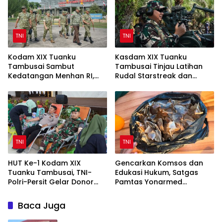
TNI
TNI
Kodam XIX Tuanku
Kasdam XIX Tuanku
Tambusai Sambut
Tambusai Tinjau Latihan
Kedatangan Menhan RI,
Rudal Starstreak dan
Tinjau Penguatan Yonif TP
Meriam 57 di Bengkalis
di Bengkalis dan Kampar
TNI
TNI
HUT Ke-1 Kodam XIX
Gencarkan Komsos dan
Tuanku Tambusai, TNI-
Edukasi Hukum, Satgas
Polri-Persit Gelar Donor
Pamtas Yonarmed
Darah Target 200 Kantong
13/Nanggala Terima
Penyerahan Sukarela ±1 Kg
Baca Juga
Sisik Trenggiling dari
Warga Perbatasan