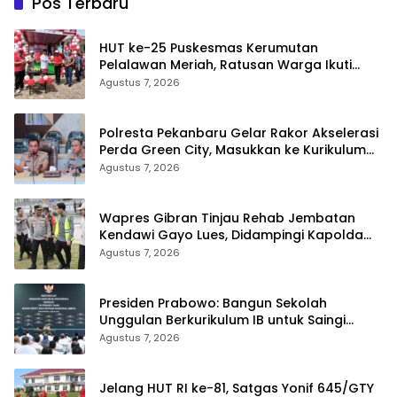
Pos Terbaru
HUT ke-25 Puskesmas Kerumutan
Pelalawan Meriah, Ratusan Warga Ikuti
Jalan Santai dan Cek Kesehatan Gratis
Agustus 7, 2026
Polresta Pekanbaru Gelar Rakor Akselerasi
Perda Green City, Masukkan ke Kurikulum
Sekolah
Agustus 7, 2026
Wapres Gibran Tinjau Rehab Jembatan
Kendawi Gayo Lues, Didampingi Kapolda
Aceh
Agustus 7, 2026
Presiden Prabowo: Bangun Sekolah
Unggulan Berkurikulum IB untuk Saingi
Dunia
Agustus 7, 2026
Jelang HUT RI ke-81, Satgas Yonif 645/GTY