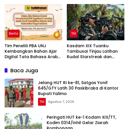
Tinjau Penguatan Yonif TP
Tolak Dikelola Agrinas dan
di Bengkalis dan Kampar
Tantang Presiden Prabowo
Berita
TNI
Tim Peneliti PBA UNJ
Kasdam XIX Tuanku
Kembangkan Bahan Ajar
Tambusai Tinjau Latihan
Digital Tata Bahasa Arab
Rudal Starstreak dan
Berbasis Multimedia
Meriam 57 di Bengkalis
Interaktif untuk Mahasiswa
Baca Juga
Pemula
Jelang HUT RI ke-81, Satgas Yonif
645/GTY Latih 30 Paskibraka di Kantor
Bupati Yalimo
TNI
Agustus 7, 2026
Peringati HUT ke-1 Kodam XIX/TT,
Kodim 0314/Inhil Gelar Ziarah
Rombongan