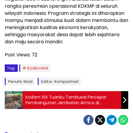
rangka peresmian operasional KDKMP di seluruh
wilayah Indonesia. Program strategis ini diharapkan
mampu menjadi stimulus kuat dalam membantu dan
meningkatkan kualitas ekonomi kerakyatan,
sehingga masyarakat desa dapat lebih sejahtera
dan maju secara mandiri.
Post Views:
72
Tag:
Kodim Inhil
Penulis: Mad
Editor: Kompas1net
Kodam XIX Tuanku Tambusai Percepat
Pembangunan Jembatan Armco di
Toapaya Selatan