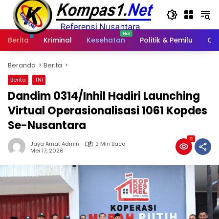
Langsung
ke
konten
Berita
Kriminal
Kesehatan
Politik & Pemilu
Ot
Beranda
Berita
Berita
TNI
Dandim 0314/Inhil Hadiri Launching
Virtual Operasionalisasi 1061 Kopdes
Se-Nusantara
72
Jaya Amat Admin
2 Min Baca
Mei 17, 2026