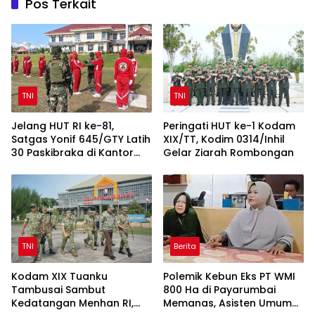
Pos Terkait
TNI
TNI
Jelang HUT RI ke-81,
Peringati HUT ke-1 Kodam
Satgas Yonif 645/GTY Latih
XIX/TT, Kodim 0314/Inhil
30 Paskibraka di Kantor
Gelar Ziarah Rombongan
Bupati Yalimo
TNI
Berita
Kodam XIX Tuanku
Polemik Kebun Eks PT WMI
Tambusai Sambut
800 Ha di Payarumbai
Kedatangan Menhan RI,
Memanas, Asisten Umum