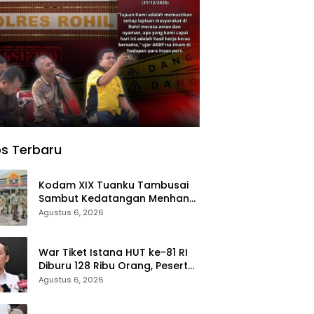
s Terbaru
Kodam XIX Tuanku Tambusai
Sambut Kedatangan Menhan
RI, Tinjau Penguatan Yonif TP di
Agustus 6, 2026
Bengkalis dan Kampar
War Tiket Istana HUT ke-81 RI
Diburu 128 Ribu Orang, Peserta
dari 36 Provinsi dan 14 Negara
Agustus 6, 2026