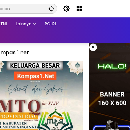
TNI
Lainnya
POLRI
×
mpas 1 net