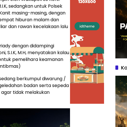
 M.I.K, sedangkan untuk Polsek
 Kanit masing-masing, dengan
tempat hiburan malam dan
liar dan rawan kecelakaan lalu
riady dengan didampingi
i, S.I.K, M.H, menyatakan kalau
i bentuk pemelihara keamanan
amtibmas)
Ka
sedang berkumpul diwarung /
ggeledahan badan serta sepeda
agar tidak melakukan