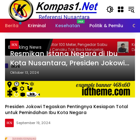
Langsung
ke
konten
Berita
Kriminal
Kesehatan
Politik & Pemilu
Ot
kejar Sekitar 100 Meter, Pengedar Sabu
Komisi II DPR Desak Pus
IKN
Breaking News
di Batang Cenaku Tak Bisa Mengelak
DAU Rp14 Triliun untuk 7
Resmikan Istana Negara di Ibu
Terancam Telat
Kota Nusantara, Presiden Jokowi:
IKN
Kualitas Bagus
Oktober 13, 2024
Presiden Jokowi Tegaskan Pentingnya Kesiapan Total
untuk Pemindahan Ibu Kota Negara
IKN
September 19, 2024