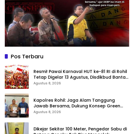
Pos Terbaru
Resmi! Pawai Karnaval HUT ke-81 RI di Rohil
Tetap Digelar 13 Agustus, Disdikbud Bantah
Hoaks Batal
Agustus 8, 2026
Kapolres Rohil: Jaga Alam Tanggung
Jawab Bersama, Dukung Konsep Green
Policing
Agustus 8, 2026
Dikejar Sekitar 100 Meter, Pengedar Sabu di