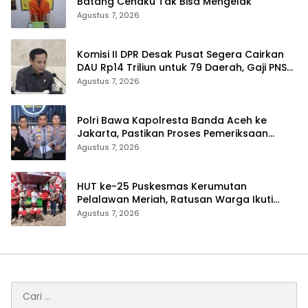
Batang Cenaku Tak Bisa Mengelak
Agustus 7, 2026
Komisi II DPR Desak Pusat Segera Cairkan
DAU Rp14 Triliun untuk 79 Daerah, Gaji PNS
Terancam Telat
Agustus 7, 2026
Polri Bawa Kapolresta Banda Aceh ke
Jakarta, Pastikan Proses Pemeriksaan
Profesional dan Transparan
Agustus 7, 2026
HUT ke-25 Puskesmas Kerumutan
Pelalawan Meriah, Ratusan Warga Ikuti
Jalan Santai dan Cek Kesehatan Gratis
Agustus 7, 2026
Cari
untuk: