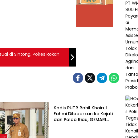
al di Sintong, Polres Rokan
Rokan Hilir
Kadis PUTR Rohil Khoirul
Fahmi Dilaporkan ke Kejati
dan Polda Riau, GEMARI
Dugai Ada Korupsi Proyek
Rp34,6 Miliar
ilir