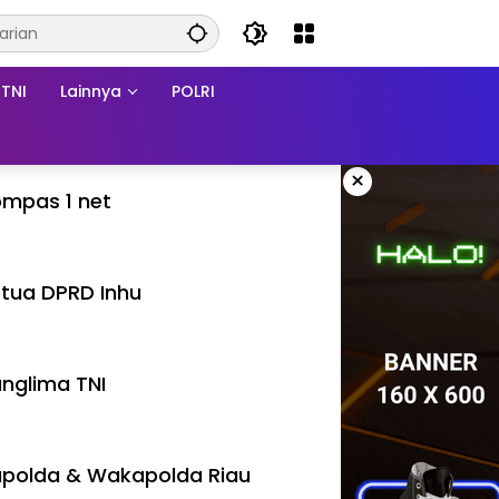
TNI
Lainnya
POLRI
×
mpas 1 net
tua DPRD Inhu
nglima TNI
polda & Wakapolda Riau