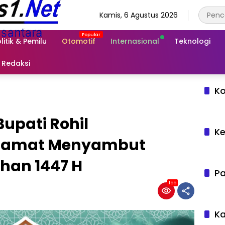
Kamis, 6 Agustus 2026
litik & Pemilu
Otomotif
Internasional
Teknologi
Redaksi
Ko
Bupati Rohil
Ke
lamat Menyambut
han 1447 H
Pa
155
Ka