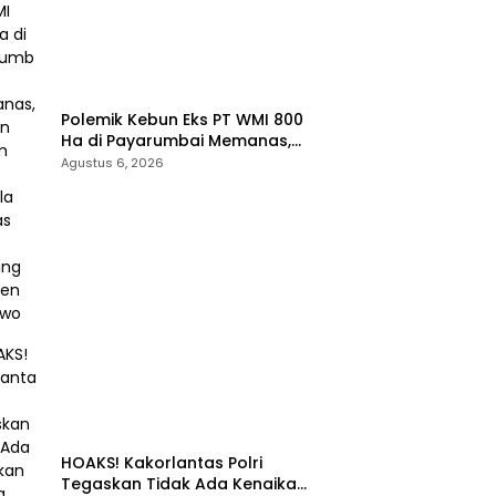
Polemik Kebun Eks PT WMI 800
Ha di Payarumbai Memanas,
Asisten Umum Tolak Dikelola
Agustus 6, 2026
Agrinas dan Tantang Presiden
Prabowo
HOAKS! Kakorlantas Polri
Tegaskan Tidak Ada Kenaikan