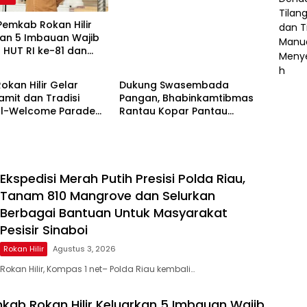
Pemkab Rokan Hilir
kan 5 Imbauan Wajib
 HUT RI ke-81 dan
Berita
u ke-69
Rokan Hilir Gelar
Dukung Swasembada
amit dan Tradisi
Pangan, Bhabinkamtibmas
ll-Welcome Parade
Rantau Kopar Pantau
s, AKBP Aldi Alfa
Langsung Pertumbuhan
Resmi Menjabat
Jagung Pipil
Ekspedisi Merah Putih Presisi Polda Riau,
Tanam 810 Mangrove dan Selurkan
Berbagai Bantuan Untuk Masyarakat
Pesisir Sinaboi
Rokan Hilir
Agustus 3, 2026
Rokan Hilir, Kompas 1 net– Polda Riau kembali…
kab Rokan Hilir Keluarkan 5 Imbauan Wajib