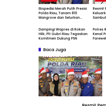
Ekspedisi Merah Putih Presisi
Resmi! 
Polda Riau, Tanam 810
Keluar
Mangrove dan Selurkan
Sambut
Berita
Berita
Berbagai Bantuan Untuk
HUT Ria
Masyarakat Pesisir Sinaboi
Dampingi Wapres di Rokan
Polres 
Hilir, Plt Gubri Riau Tegaskan
Kenal P
Komitmen Dukung PSN
Farewe
Kapolre
Faroqi 
Baca Juga
Resmi! Pem