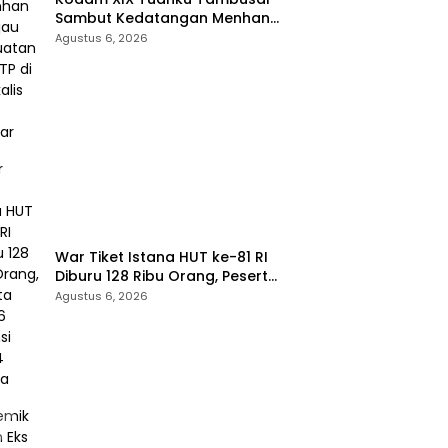
Sambut Kedatangan Menhan
RI, Tinjau Penguatan Yonif TP di
Agustus 6, 2026
Bengkalis dan Kampar
War Tiket Istana HUT ke-81 RI
Diburu 128 Ribu Orang, Peserta
dari 36 Provinsi dan 14 Negara
Agustus 6, 2026