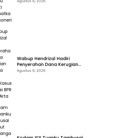
Selamatkan Rossoneri
Agustus 6, 2026
Wabup Hendrizal Hadiri
Penyerahan Dana Kerugian
Negara Rp1,86 Miliar Kasus
Agustus 6, 2026
Korupsi BPR Indra Arta
Kodam XIX Tuanku Tambusai