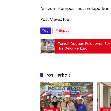
Anirzam, Kompas 1 net melaporkan
Post Views:
155
Tag:
Bupati
Terkait Dugaan Pelecehan Seksu
Hilir Gelar Perkara
Pos Terkait
Rokan Hilir
Rokan H