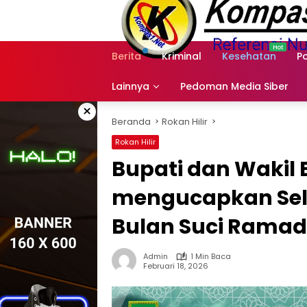
Langsung
ke
konten
Berita
Kriminal
Kesehatan
Po
Lainnya
Pedoman Media Siber
×
Beranda
Rokan Hilir
Rokan Hilir
Bupati dan Wakil 
mengucapkan Se
Bulan Suci Ramad
Admin
1 Min Baca
Februari 18, 2026