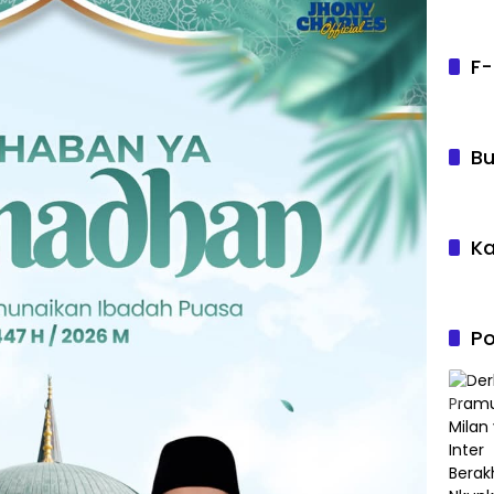
F-
Bu
Ka
Po