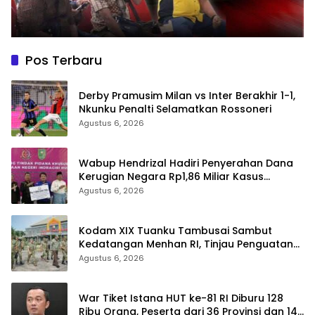
Pos Terbaru
Derby Pramusim Milan vs Inter Berakhir 1-1,
Nkunku Penalti Selamatkan Rossoneri
Agustus 6, 2026
Wabup Hendrizal Hadiri Penyerahan Dana
Kerugian Negara Rp1,86 Miliar Kasus
Korupsi BPR Indra Arta
Agustus 6, 2026
Kodam XIX Tuanku Tambusai Sambut
Kedatangan Menhan RI, Tinjau Penguatan
Yonif TP di Bengkalis dan Kampar
Agustus 6, 2026
War Tiket Istana HUT ke-81 RI Diburu 128
Ribu Orang, Peserta dari 36 Provinsi dan 14