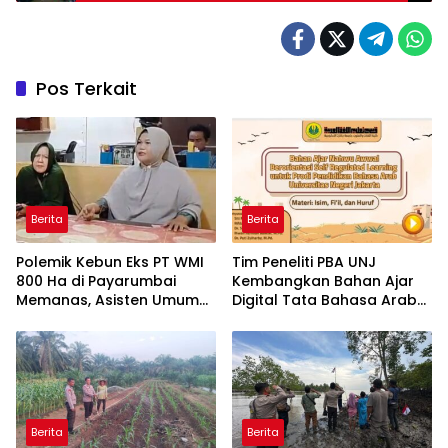
Pos Terkait
Berita
Berita
Polemik Kebun Eks PT WMI
Tim Peneliti PBA UNJ
800 Ha di Payarumbai
Kembangkan Bahan Ajar
Memanas, Asisten Umum
Digital Tata Bahasa Arab
Tolak Dikelola Agrinas dan
Berbasis Multimedia
Tantang Presiden Prabowo
Interaktif untuk Mahasiswa
Pemula
Berita
Berita