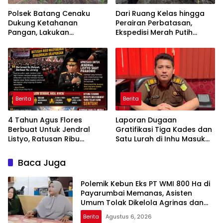
Polsek Batang Cenaku
Dari Ruang Kelas hingga
Dukung Ketahanan
Perairan Perbatasan,
Pangan, Lakukan
Ekspedisi Merah Putih
Pemantauan dan
Presisi Hidupkan Semangat
Penyiraman Tanaman
Kebangsaan di Dumai
Jagung Pipil di Desa Aur
Cina
Berita
Berita
4 Tahun Agus Flores
Laporan Dugaan
Berbuat Untuk Jendral
Gratifikasi Tiga Kades dan
Listyo, Ratusan Ribu
Satu Lurah di Inhu Masuk
Masyarakat Dihadirkan
Kejari, Terkait Konflik Lahan
Dilapangan
dengan PT SBP
Baca Juga
Polemik Kebun Eks PT WMI 800 Ha di
Payarumbai Memanas, Asisten
Umum Tolak Dikelola Agrinas dan
Tantang Presiden Prabowo
Berita
Agustus 6, 2026