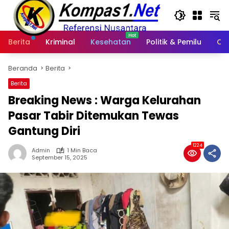
Langsung
ke
konten
Berita
Kriminal
Kesehatan
Politik & Pemilu
Ot
Beranda
Berita
Berita
Breaking News : Warga Kelurahan
Pasar Tabir Ditemukan Tewas
Gantung Diri
1224
Admin
1 Min Baca
September 15, 2025