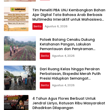
Tim Peneliti PBA UNJ Kembangkan Bahan
Ajar Digital Tata Bahasa Arab Berbasis
Multimedia Interaktif untuk Mahasiswa
Pemula
Berita
Agustus 6, 2026
Polsek Batang Cenaku Dukung
Ketahanan Pangan, Lakukan
Pemantauan dan Penyiraman
Tanaman Jagung Pipil di Desa Aur
Berita
Agustus 4, 2026
Cina
Dari Ruang Kelas hingga Perairan
Perbatasan, Ekspedisi Merah Putih
Presisi Hidupkan Semangat
Kebangsaan di Dumai
Berita
Agustus 4, 2026
4 Tahun Agus Flores Berbuat Untuk
Jendral Listyo, Ratusan Ribu Masyarakat
Dihadirkan Dilapangan