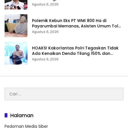
Negara
Agustus 6, 2026
Polemik Kebun Eks PT WMI 800 Ha di
Payarumbai Memanas, Asisten Umum Tolak
Dikelola Agrinas dan Tantang Presiden
Agustus 6, 2026
Prabowo
HOAKS! Kakorlantas Polri Tegaskan Tidak
Ada Kenaikan Denda Tilang 150% dan
Tilang Manual Menyeluruh
Agustus 6, 2026
Cari
untuk:
Halaman
Pedoman Media Siber