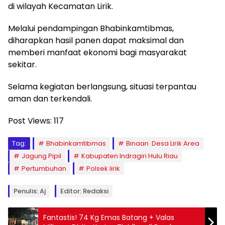
di wilayah Kecamatan Lirik.
Melalui pendampingan Bhabinkamtibmas,
diharapkan hasil panen dapat maksimal dan
memberi manfaat ekonomi bagi masyarakat
sekitar.
Selama kegiatan berlangsung, situasi terpantau
aman dan terkendali.
Post Views:
117
Tag:
Bhabinkamtibmas
Binaan Desa Lirik Area
Jagung Pipil
Kabupaten Indragiri Hulu Riau
Pertumbuhan
Polsek lirik
Penulis: Aj
Editor: Redaksi
Fantastis! 74 Kg Emas Batang + Valas