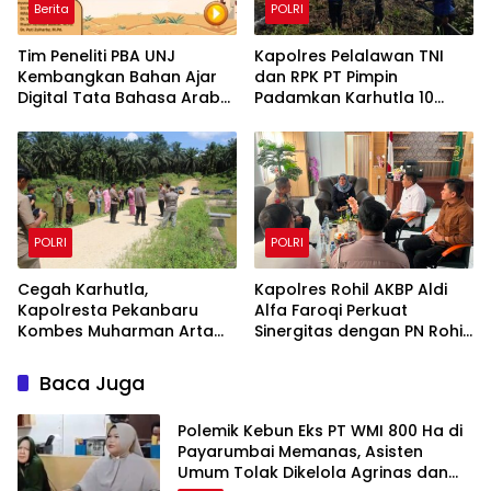
Berita
POLRI
Tim Peneliti PBA UNJ
Kapolres Pelalawan TNI
Kembangkan Bahan Ajar
dan RPK PT Pimpin
Digital Tata Bahasa Arab
Padamkan Karhutla 10
Berbasis Multimedia
Hektar di Kerumutan,
Interaktif untuk Mahasiswa
Water Bombing Diterjunkan
Pemula
POLRI
POLRI
Cegah Karhutla,
Kapolres Rohil AKBP Aldi
Kapolresta Pekanbaru
Alfa Faroqi Perkuat
Kombes Muharman Arta
Sinergitas dengan PN Rohil
Cek Embung di Payung
Bahas KUHAP Baru
Sekaki dan Tenayan Raya
Baca Juga
Polemik Kebun Eks PT WMI 800 Ha di
Payarumbai Memanas, Asisten
Umum Tolak Dikelola Agrinas dan