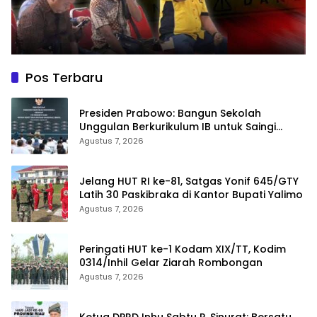
Pos Terbaru
Presiden Prabowo: Bangun Sekolah
Unggulan Berkurikulum IB untuk Saingi
Dunia
Agustus 7, 2026
Jelang HUT RI ke-81, Satgas Yonif 645/GTY
Latih 30 Paskibraka di Kantor Bupati Yalimo
Agustus 7, 2026
Peringati HUT ke-1 Kodam XIX/TT, Kodim
0314/Inhil Gelar Ziarah Rombongan
Agustus 7, 2026
Ketua DPRD Inhu Sabtu P. Sinurat: Bersatu