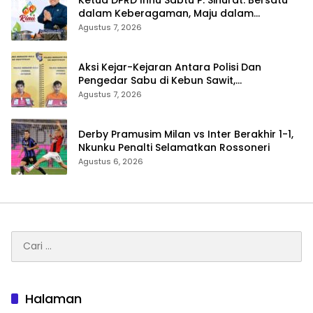
dalam Keberagaman, Maju dalam
Pembangunan di HUT ke-69 Provinsi Riau
Agustus 7, 2026
Aksi Kejar-Kejaran Antara Polisi Dan
Pengedar Sabu di Kebun Sawit,
Satresnarkoba Polres Inhu Ringkus Dua
Agustus 7, 2026
Pelaku
Derby Pramusim Milan vs Inter Berakhir 1-1,
Nkunku Penalti Selamatkan Rossoneri
Agustus 6, 2026
Cari
untuk:
Halaman