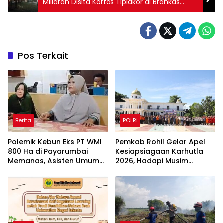
Miliaran Disita Kortas Tipidkor di Brankas
Sentul
Pos Terkait
Berita
POLRI
Polemik Kebun Eks PT WMI
Pemkab Rohil Gelar Apel
800 Ha di Payarumbai
Kesiapsiagaan Karhutla
Memanas, Asisten Umum
2026, Hadapi Musim
Tolak Dikelola Agrinas dan
Kemarau dan El Nino
Tantang Presiden Prabowo