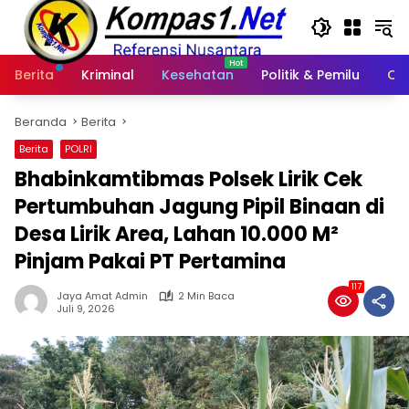
Langsung
ke
konten
Berita
Kriminal
Kesehatan
Politik & Pemilu
Ot
Beranda
Berita
Berita
POLRI
Bhabinkamtibmas Polsek Lirik Cek
Pertumbuhan Jagung Pipil Binaan di
Desa Lirik Area, Lahan 10.000 M²
Pinjam Pakai PT Pertamina
117
Jaya Amat Admin
2 Min Baca
Juli 9, 2026