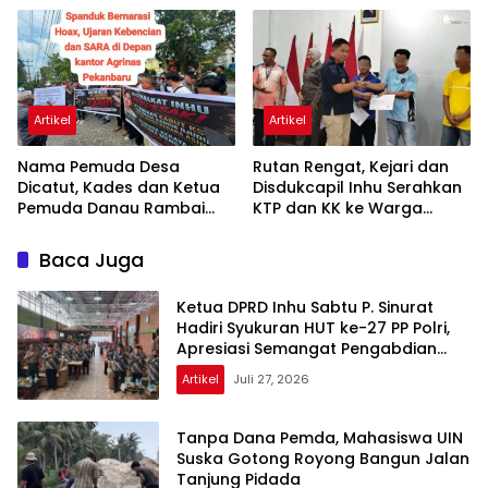
Nasional di Akhir Pekan
Artikel
Artikel
Nama Pemuda Desa
Rutan Rengat, Kejari dan
Dicatut, Kades dan Ketua
Disdukcapil Inhu Serahkan
Pemuda Danau Rambai
KTP dan KK ke Warga
Kompak Bantah Terlibat
Binaan, Perkuat Sinergi
Aksi Demo Agrinas
Pelayanan
Baca Juga
Ketua DPRD Inhu Sabtu P. Sinurat
Hadiri Syukuran HUT ke-27 PP Polri,
Apresiasi Semangat Pengabdian
Purnawirawan
Artikel
Juli 27, 2026
Tanpa Dana Pemda, Mahasiswa UIN
Suska Gotong Royong Bangun Jalan
Tanjung Pidada