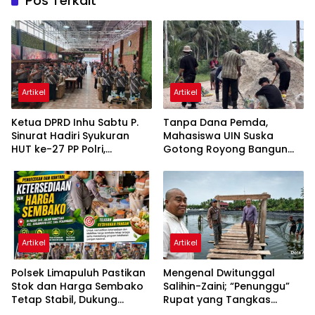
Pos Terkait
Artikel
Artikel
Ketua DPRD Inhu Sabtu P.
Tanpa Dana Pemda,
Sinurat Hadiri Syukuran
Mahasiswa UIN Suska
HUT ke-27 PP Polri,
Gotong Royong Bangun
Apresiasi Semangat
Jalan Tanjung Pidada
Pengabdian Purnawirawan
Artikel
Artikel
Polsek Limapuluh Pastikan
Mengenal Dwitunggal
Stok dan Harga Sembako
Salihin-Zaini; “Penunggu”
Tetap Stabil, Dukung
Rupat yang Tangkas
Ketahanan Pangan
Bernyali