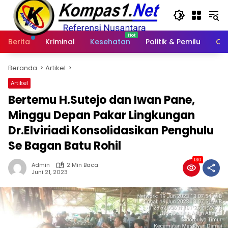
Langsung
ke
konten
Berita
Kriminal
Kesehatan
Politik & Pemilu
Ot
Beranda
Artikel
Artikel
Bertemu H.Sutejo dan Iwan Pane,
Minggu Depan Pakar Lingkungan
Dr.Elviriadi Konsolidasikan Penghulu
Se Bagan Batu Rohil
130
Admin
2 Min Baca
Juni 21, 2023