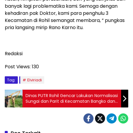
banyak lagi problematika kami. Semoga dengan
kehadiran pak Doktor, kami para penghulu 3
Kecamatan di Rohil semangat membara, ” pungkas
pria langsing mirip Rano Karno itu.
Redaksi
Post Views:
130
Tag:
Elviriadi
Dinas PUTR Rohil Gencar Lakukan Normalisasi
Sungai dan Parit di Kecamatan Bangko dan
Sinaboi