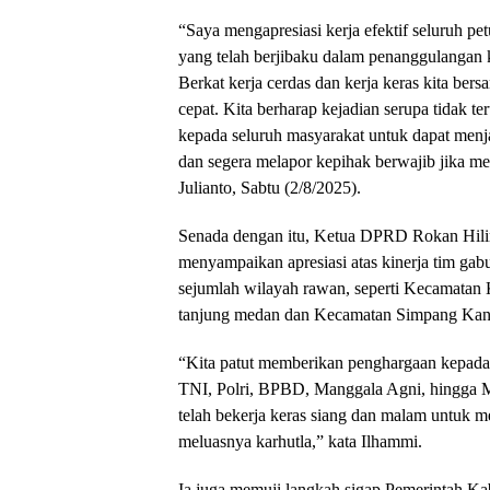
“Saya mengapresiasi kerja efektif seluruh p
yang telah berjibaku dalam penanggulangan k
Berkat kerja cerdas dan kerja keras kita bersa
cepat. Kita berharap kejadian serupa tidak 
kepada seluruh masyarakat untuk dapat menja
dan segera melapor kepihak berwajib jika meli
Julianto, Sabtu (2/8/2025).
Senada dengan itu, Ketua DPRD Rokan Hilir
menyampaikan apresiasi atas kinerja tim ga
sejumlah wilayah rawan, seperti Kecamatan
tanjung medan dan Kecamatan Simpang Kan
“Kita patut memberikan penghargaan kepada s
TNI, Polri, BPBD, Manggala Agni, hingga 
telah bekerja keras siang dan malam untuk
meluasnya karhutla,” kata Ilhammi.
Ia juga memuji langkah sigap Pemerintah Ka