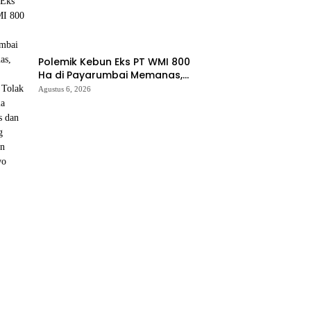
Polemik Kebun Eks PT WMI 800
Ha di Payarumbai Memanas,
Asisten Umum Tolak Dikelola
Agustus 6, 2026
Agrinas dan Tantang Presiden
Prabowo