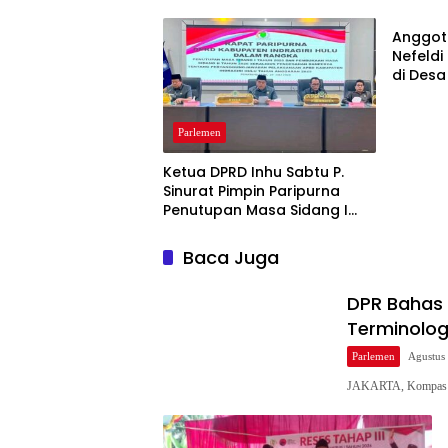
vs “Pemulihan”
Infrast
Pendidi
Anggot
Nefeldi
di Desa
Tampun
Kuala 
Parlemen
Ketua DPRD Inhu Sabtu P.
Sinurat Pimpin Paripurna
Penutupan Masa Sidang I
dan Pengesahan Ranperda
Pertanggungjawaban APBD
Baca Juga
2025
DPR Bahas 
Terminolog
Parlemen
Agustus
JAKARTA, Kompas 