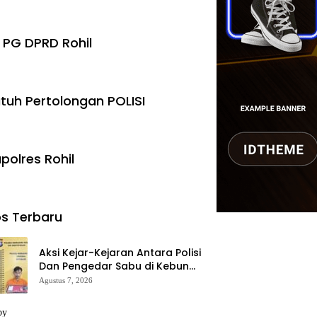
 PG DPRD Rohil
tuh Pertolongan POLISI
polres Rohil
s Terbaru
Aksi Kejar-Kejaran Antara Polisi
Dan Pengedar Sabu di Kebun
Sawit, Satresnarkoba Polres
Agustus 7, 2026
Inhu Ringkus Dua Pelaku