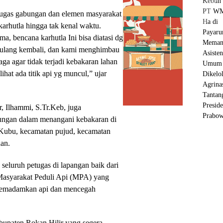
etugas gabungan dan elemen masyarakat
arhutla hingga tak kenal waktu.
ma, bencana karhutla Ini bisa diatasi dg
terulang kembali, dan kami menghimbau
ga agar tidak terjadi kebakaran lahan
hat ada titik api yg muncul,” ujar
, Ilhammi, S.Tr.Keb, juga
bungan dalam menangani kebakaran di
 Kubu, kecamatan pujud, kecamatan
an.
eluruh petugas di lapangan baik dari
Masyarakat Peduli Api (MPA) yang
 memadamkan api dan mencegah
bupaten Rokan Hilir yang segera