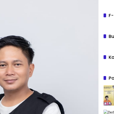
F-
Bu
Ka
Po