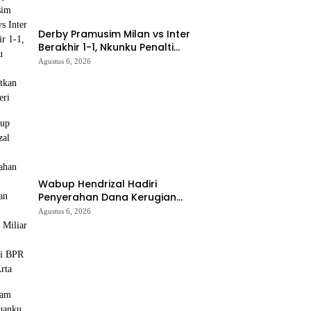
Derby Pramusim Milan vs Inter
Berakhir 1-1, Nkunku Penalti
Selamatkan Rossoneri
Agustus 6, 2026
Wabup Hendrizal Hadiri
Penyerahan Dana Kerugian
Negara Rp1,86 Miliar Kasus
Agustus 6, 2026
Korupsi BPR Indra Arta