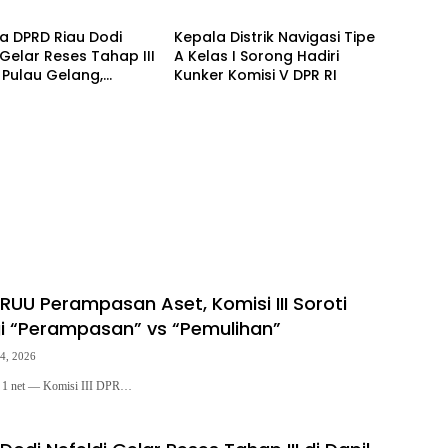
ruktur hingga
BPR Jadi Perseroan hingga
kan
Rencana Induk Pariwisata
a DPRD Riau Dodi
Kepala Distrik Navigasi Tipe
 Gelar Reses Tahap III
A Kelas I Sorong Hadiri
 Pulau Gelang,
Kunker Komisi V DPR RI
g Aspirasi Warga
Cenaku
RUU Perampasan Aset, Komisi III Soroti
i “Perampasan” vs “Pemulihan”
 4, 2026
1 net — Komisi III DPR…