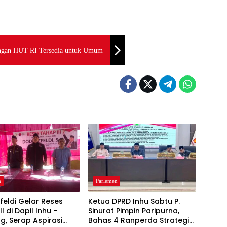
angan HUT RI Tersedia untuk Umum
n
Parlemen
feldi Gelar Reses
Ketua DPRD Inhu Sabtu P.
I di Dapil Inhu –
Sinurat Pimpin Paripurna,
g, Serap Aspirasi
Bahas 4 Ranperda Strategis:
n
Parlemen