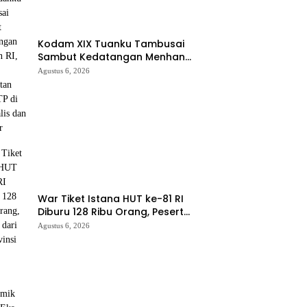
Kodam XIX Tuanku Tambusai
Sambut Kedatangan Menhan
RI, Tinjau Penguatan Yonif TP di
Agustus 6, 2026
Bengkalis dan Kampar
War Tiket Istana HUT ke-81 RI
Diburu 128 Ribu Orang, Peserta
dari 36 Provinsi dan 14 Negara
Agustus 6, 2026