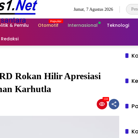
Jumat, 7 Agustus 2026
litik & Pemilu
Otomotif
Internasional
Teknologi
Redaksi
Ko
D Rokan Hilir Apresiasi
Ke
nan Karhutla
108
Pa
Ka