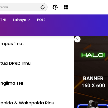
TNI
Lainnya
POLRI
×
mpas 1 net
tua DPRD Inhu
nglima TNI
polda & Wakapolda Riau