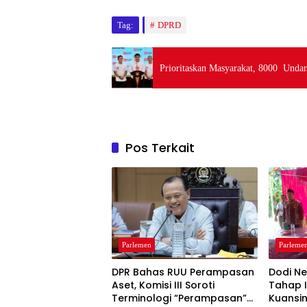
Tag:
DPRD
Prioritaskan Masyarakat, 8000 Und
Pos Terkait
Parlemen
Parleme
DPR Bahas RUU Perampasan
Dodi Ne
Aset, Komisi III Soroti
Tahap II
Terminologi “Perampasan”
Kuansin
Parleme