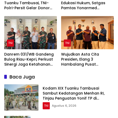
Tuanku Tambusai, TNI-
Edukasi Hukum, Satgas
Polri-Persit Gelar Donor
Pamtas Yonarmed
Darah Target 200 Kantong
13/Nanggala Terima
Penyerahan Sukarela ±1 Kg
Sisik Trenggiling dari
Warga Perbatasan
TNI
TNI
Danrem 031/WB Gandeng
Wujudkan Asta Cita
Bulog Riau-Kepri, Perkuat
Presiden, Elang 3
Sinergi Jaga Ketahanan
Hambalang Pusat
Pangan
Bersinergi RO 3 Riau
Agrinas
Baca Juga
Kodam XIX Tuanku Tambusai
Sambut Kedatangan Menhan RI,
Tinjau Penguatan Yonif TP di
Bengkalis dan Kampar
TNI
Agustus 6, 2026