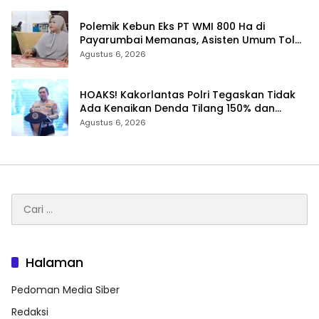
Polemik Kebun Eks PT WMI 800 Ha di
Payarumbai Memanas, Asisten Umum Tolak
Dikelola Agrinas dan Tantang Presiden
Agustus 6, 2026
Prabowo
HOAKS! Kakorlantas Polri Tegaskan Tidak
Ada Kenaikan Denda Tilang 150% dan
Tilang Manual Menyeluruh
Agustus 6, 2026
Cari
untuk:
Halaman
Pedoman Media Siber
Redaksi