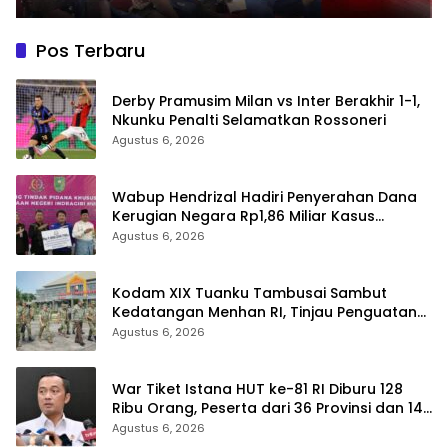
Pos Terbaru
Derby Pramusim Milan vs Inter Berakhir 1-1,
Nkunku Penalti Selamatkan Rossoneri
Agustus 6, 2026
Wabup Hendrizal Hadiri Penyerahan Dana
Kerugian Negara Rp1,86 Miliar Kasus
Korupsi BPR Indra Arta
Agustus 6, 2026
Kodam XIX Tuanku Tambusai Sambut
Kedatangan Menhan RI, Tinjau Penguatan
Yonif TP di Bengkalis dan Kampar
Agustus 6, 2026
War Tiket Istana HUT ke-81 RI Diburu 128
Ribu Orang, Peserta dari 36 Provinsi dan 14
Negara
Agustus 6, 2026