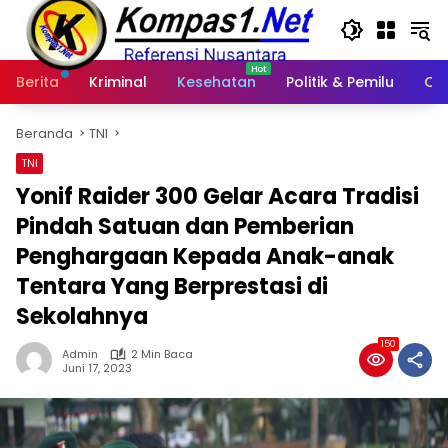
Langsung
ke
konten
Berita
Kriminal
Kesehatan
Politik & Pemilu
Ot
Beranda
TNI
TNI
Yonif Raider 300 Gelar Acara Tradisi
Pindah Satuan dan Pemberian
Penghargaan Kepada Anak-anak
Tentara Yang Berprestasi di
Sekolahnya
150
Admin
2 Min Baca
Juni 17, 2023