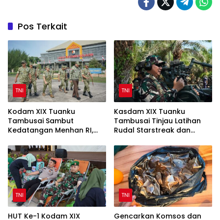
Pos Terkait
TNI
TNI
Kodam XIX Tuanku
Kasdam XIX Tuanku
Tambusai Sambut
Tambusai Tinjau Latihan
Kedatangan Menhan RI,
Rudal Starstreak dan
Tinjau Penguatan Yonif TP
Meriam 57 di Bengkalis
di Bengkalis dan Kampar
TNI
TNI
HUT Ke-1 Kodam XIX
Gencarkan Komsos dan