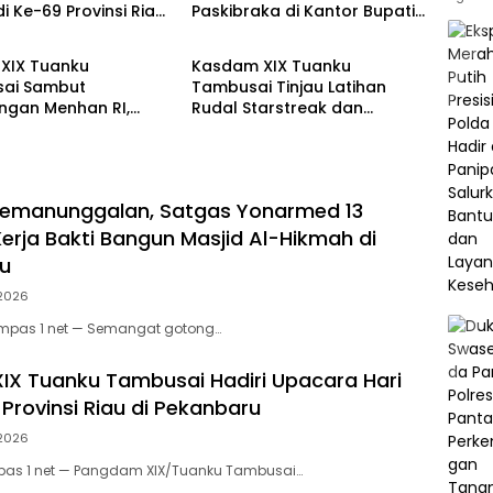
di Ke-69 Provinsi Riau
Paskibraka di Kantor Bupati
TNI
anbaru
Yalimo
XIX Tuanku
Kasdam XIX Tuanku
ai Sambut
Tambusai Tinjau Latihan
ngan Menhan RI,
Rudal Starstreak dan
Penguatan Yonif TP di
Meriam 57 di Bengkalis
lis dan Kampar
Kemanunggalan, Satgas Yonarmed 13
erja Bakti Bangun Masjid Al-Hikmah di
u
 2026
ompas 1 net — Semangat gotong…
X Tuanku Tambusai Hadiri Upacara Hari
Provinsi Riau di Pekanbaru
 2026
pas 1 net — Pangdam XIX/Tuanku Tambusai…