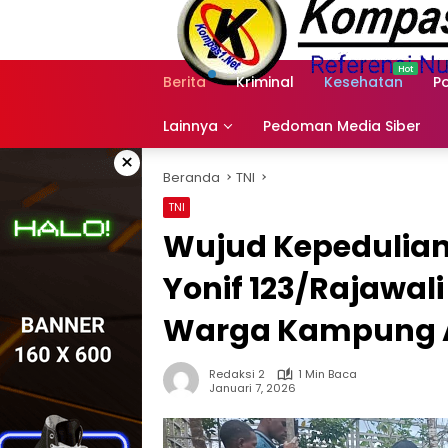
Langsung
ke
konten
Berita
Kriminal
Kesehatan
Po
Lainnya
Pedoman Media Siber
×
Beranda
TNI
TNI
Wujud Kepedulian
Yonif 123/Rajawa
Warga Kampung
Redaksi 2
1 Min Baca
Januari 7, 2026