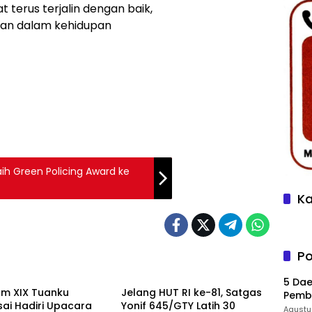
terus terjalin dengan baik,
an dalam kehidupan
aih Green Policing Award ke
Ka
Po
TNI
5 Dae
m XIX Tuanku
Jelang HUT RI ke-81, Satgas
Pemba
ai Hadiri Upacara
Yonif 645/GTY Latih 30
69 Ri
Agustu