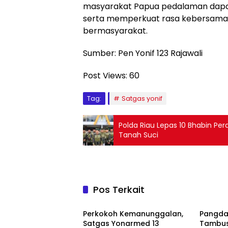
masyarakat Papua pedalaman dapat 
serta memperkuat rasa kebersama
bermasyarakat.
Sumber: Pen Yonif 123 Rajawali
Post Views:
60
Tag:
Satgas yonif
Polda Riau Lepas 10 Bhabin Per
Tanah Suci
Pos Terkait
TNI
TNI
Perkokoh Kemanunggalan,
Pangda
Satgas Yonarmed 13
Tambus