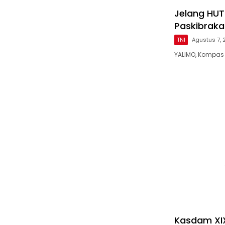
Jelang HUT 
Paskibraka
TNI
Agustus 7,
YALIMO, Kompas 
Kasdam XIX