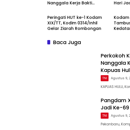
Nanggala Kerja Bakti
Hari Ja
TNI
TNI
Bangun Masjid Al-Hikmah di
di Pek
Kapuas Hulu
Peringati HUT ke-1 Kodam
Kodam 
XIX/TT, Kodim 0314/Inhil
Tambus
Gelar Ziarah Rombongan
Kedata
Tinjau 
Bengka
Baca Juga
Perkokoh 
Nanggala K
Kapuas Hul
TNI
Agustus 9,
KAPUAS HULU, K
Pangdam XI
Jadi Ke-69 
TNI
Agustus 9,
Pekanbaru, Kom