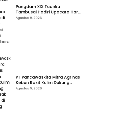
Pangdam XIX Tuanku
Tambusai Hadiri Upacara Hari
Jadi Ke-69 Provinsi Riau di
Agustus 9, 2026
Pekanbaru
‎PT Pancawaskita Mitra Agrinas
Kebun Rakit Kulim Dukung
Semarak HUT RI di Talang
Agustus 9, 2026
Perigi