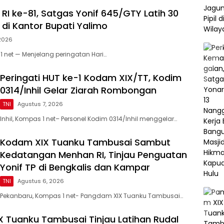
RI ke-81, Satgas Yonif 645/GTY Latih 30
 di Kantor Bupati Yalimo
 2026
1 net — Menjelang peringatan Hari…
Peringati HUT ke-1 Kodam XIX/TT, Kodim
0314/Inhil Gelar Ziarah Rombongan
TNI
Agustus 7, 2026
Inhil, Kompas 1 net– Personel Kodim 0314/Inhil menggelar…
Kodam XIX Tuanku Tambusai Sambut
Kedatangan Menhan RI, Tinjau Penguatan
Yonif TP di Bengkalis dan Kampar
TNI
Agustus 6, 2026
Pekanbaru, Kompas 1 net- Pangdam XIX Tuanku Tambusai…
 Tuanku Tambusai Tinjau Latihan Rudal