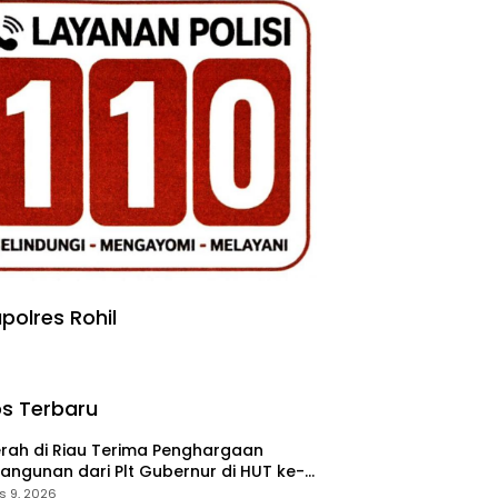
polres Rohil
s Terbaru
rah di Riau Terima Penghargaan
ngunan dari Plt Gubernur di HUT ke-
au
s 9, 2026