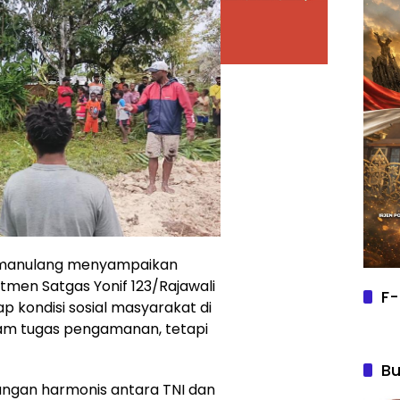
Simanulang menyampaikan
men Satgas Yonif 123/Rajawali
F-
ap kondisi sosial masyarakat di
lam tugas pengamanan, tetapi
Bu
bungan harmonis antara TNI dan