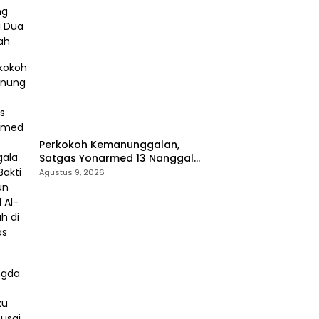
Perkokoh Kemanunggalan,
Satgas Yonarmed 13 Nanggala
Kerja Bakti Bangun Masjid Al-
Agustus 9, 2026
Hikmah di Kapuas Hulu