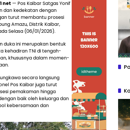
1 net
— Pos Kaibar Satgas Yonif
an dan kedekatan dengan
an turut membantu prosesi
g Amazu, Distrik Kaibar,
da Selasa (06/01/2026).
an duka ini merupakan bentuk
ta kehadiran TNI di tengah-
an, khususnya dalam momen-
aan.
Pa
sungkawa secara langsung
el Pos Kaibar juga turut
Ka
osesi pemakaman hingga
 dengan baik oleh keluarga dan
bol kebersamaan dan