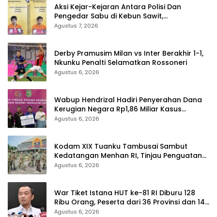
Aksi Kejar-Kejaran Antara Polisi Dan
Pengedar Sabu di Kebun Sawit,
Satresnarkoba Polres Inhu Ringkus Dua
Agustus 7, 2026
Pelaku
Derby Pramusim Milan vs Inter Berakhir 1-1,
Nkunku Penalti Selamatkan Rossoneri
Agustus 6, 2026
Wabup Hendrizal Hadiri Penyerahan Dana
Kerugian Negara Rp1,86 Miliar Kasus
Korupsi BPR Indra Arta
Agustus 6, 2026
Kodam XIX Tuanku Tambusai Sambut
Kedatangan Menhan RI, Tinjau Penguatan
Yonif TP di Bengkalis dan Kampar
Agustus 6, 2026
War Tiket Istana HUT ke-81 RI Diburu 128
Ribu Orang, Peserta dari 36 Provinsi dan 14
Negara
Agustus 6, 2026