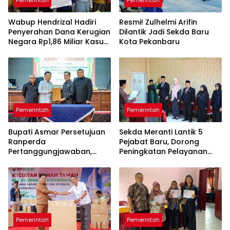
Pemerintah
Pemerintah
Wabup Hendrizal Hadiri
Resmi! Zulhelmi Arifin
Penyerahan Dana Kerugian
Dilantik Jadi Sekda Baru
Negara Rp1,86 Miliar Kasus
Kota Pekanbaru
Korupsi BPR Indra Arta
Pemerintah
Pemerintah
Bupati Asmar Persetujuan
Sekda Meranti Lantik 5
Ranperda
Pejabat Baru, Dorong
Pertanggungjawaban,
Peningkatan Pelayanan
APBD 2025 Wujud Sinergi
Publik
Pemkab dan DPRD
Pemerintah
Pemerintah