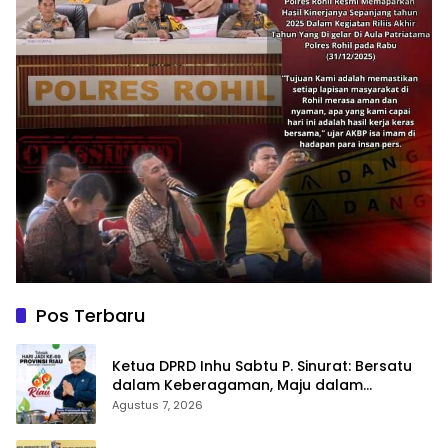
Pos Terbaru
Ketua DPRD Inhu Sabtu P. Sinurat: Bersatu
dalam Keberagaman, Maju dalam
Pembangunan di HUT ke-69 Provinsi Riau
Agustus 7, 2026