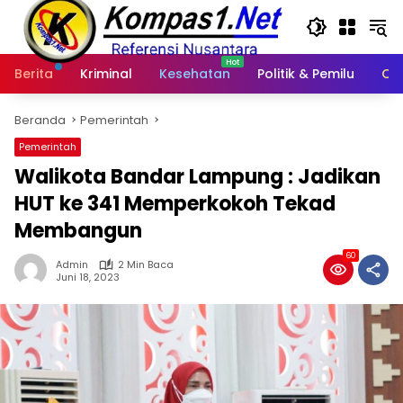
Langsung
ke
konten
Berita
Kriminal
Kesehatan
Politik & Pemilu
Ot
Beranda
Pemerintah
Pemerintah
Walikota Bandar Lampung : Jadikan
HUT ke 341 Memperkokoh Tekad
Membangun
60
Admin
2 Min Baca
Juni 18, 2023