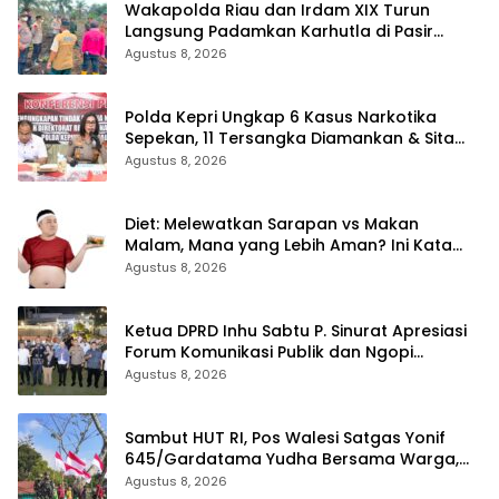
Wakapolda Riau dan Irdam XIX Turun
Langsung Padamkan Karhutla di Pasir
Limau Kapas Rohil
Agustus 8, 2026
Polda Kepri Ungkap 6 Kasus Narkotika
Sepekan, 11 Tersangka Diamankan & Sita
402 Gram Sabu
Agustus 8, 2026
Diet: Melewatkan Sarapan vs Makan
Malam, Mana yang Lebih Aman? Ini Kata
Dokter
Agustus 8, 2026
Ketua DPRD Inhu Sabtu P. Sinurat Apresiasi
Forum Komunikasi Publik dan Ngopi
Bersama Kejari Inhu
Agustus 8, 2026
Sambut HUT RI, Pos Walesi Satgas Yonif
645/Gardatama Yudha Bersama Warga,
Kibarkan Merah Putih di Bukit Walesi
Agustus 8, 2026