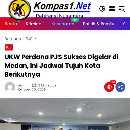
Langsung
ke
konten
Berita
Kriminal
Kesehatan
Politik & Pemilu
Ot
Beranda
PJS
PJS
UKW Perdana PJS Sukses Digelar di
Medan, Ini Jadwal Tujuh Kota
Berikutnya
96
Admin
2 Min Baca
Oktober 20, 2025