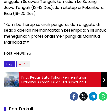
unggulan Sulawesi Tengah, kemudian ke Batang,
Jawa Tengah (12–13 Des), dan ditutup di Pekanbaru,
Riau (19–20 Des).
“Kami berharap seluruh pengurus dan anggota di
setiap daerah memanfaatkan kesempatan ini untuk
meneguhkan profesionalisme,” pungkas Mahmud
Marhaba.##
Post Views:
96
Tag:
PJS
Kritik Pedas Satu Tahun Pemerintahan
Prabowo-Gibran: DEMA UIN Suska Riau
Menggelar Aksi Simbolik di Depan Kantor
Gubernur Riau
Pos Terkait
PJS