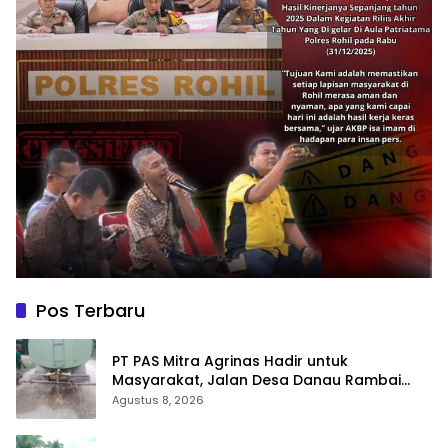
Pos Terbaru
‎PT PAS Mitra Agrinas Hadir untuk
Masyarakat, Jalan Desa Danau Rambai
Dirawat dan Disiram
Agustus 8, 2026