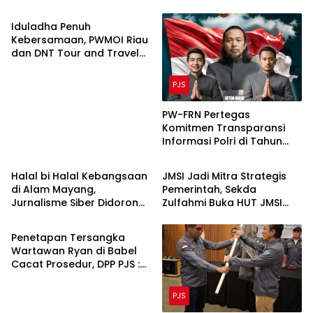
Iduladha Penuh
Kebersamaan, PWMOI Riau
dan DNT Tour and Travel
Sembelih 4 Ekor Sapi
PJS
PW-FRN Pertegas
Komitmen Transparansi
Informasi Polri di Tahun
PJS
PJS
2026 melalui Integrasi
Media Digital
Halal bi Halal Kebangsaan
JMSI Jadi Mitra Strategis
di Alam Mayang,
Pemerintah, Sekda
Jurnalisme Siber Didorong
Zulfahmi Buka HUT JMSI
PJS
Jadi Penjernih Ruang
ke-6 dan HPN 2026 di Inhu
Digital
Penetapan Tersangka
Wartawan Ryan di Babel
Cacat Prosedur, DPP PJS :
Hentikan Kriminalisasi Pers!
PJS