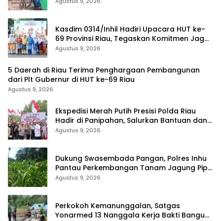
Agustus 9, 2026
Kasdim 0314/Inhil Hadiri Upacara HUT ke-
69 Provinsi Riau, Tegaskan Komitmen Jaga
Persatuan dan Pembangunan
Agustus 9, 2026
5 Daerah di Riau Terima Penghargaan Pembangunan
dari Plt Gubernur di HUT ke-69 Riau
Agustus 9, 2026
Ekspedisi Merah Putih Presisi Polda Riau
Hadir di Panipahan, Salurkan Bantuan dan
Layanan Kesehatan
Agustus 9, 2026
Dukung Swasembada Pangan, Polres Inhu
Pantau Perkembangan Tanam Jagung Pipil
di Dua Wilayah
Agustus 9, 2026
Perkokoh Kemanunggalan, Satgas
Yonarmed 13 Nanggala Kerja Bakti Bangun