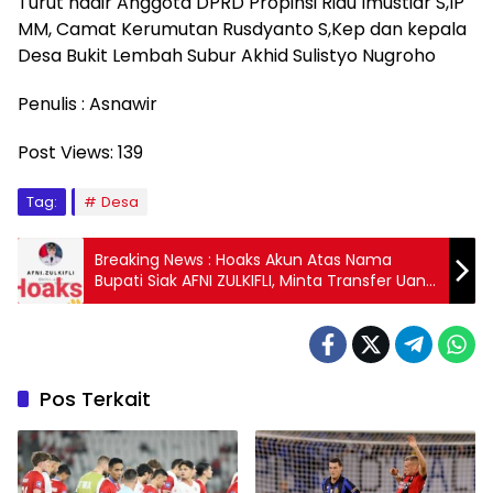
Turut hadir Anggota DPRD Propinsi Riau Imustiar S,IP
MM, Camat Kerumutan Rusdyanto S,Kep dan kepala
Desa Bukit Lembah Subur Akhid Sulistyo Nugroho
Penulis : Asnawir
Post Views:
139
Tag:
Desa
Breaking News : Hoaks Akun Atas Nama
Bupati Siak AFNI ZULKIFLI, Minta Transfer Uang
untuk Donasi
Pos Terkait