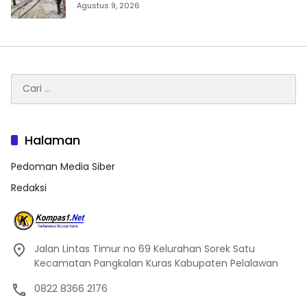
Masjid Al-Hikmah di Kapuas Hulu
Agustus 9, 2026
Cari
untuk:
Halaman
Pedoman Media Siber
Redaksi
Jalan Lintas Timur no 69 Kelurahan Sorek Satu
Kecamatan Pangkalan Kuras Kabupaten Pelalawan
0822 8366 2176