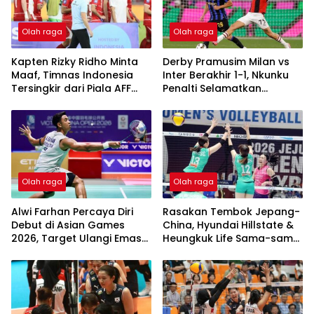
Olah raga
Olah raga
Kapten Rizky Ridho Minta
Derby Pramusim Milan vs
Maaf, Timnas Indonesia
Inter Berakhir 1-1, Nkunku
Tersingkir dari Piala AFF
Penalti Selamatkan
2026
Rossoneri
Olah raga
Olah raga
Alwi Farhan Percaya Diri
Rasakan Tembok Jepang-
Debut di Asian Games
China, Hyundai Hillstate &
2026, Target Ulangi Emas
Heungkuk Life Sama-sama
SEA Games
2 Kali Kalah Tanpa Menang
1 Set