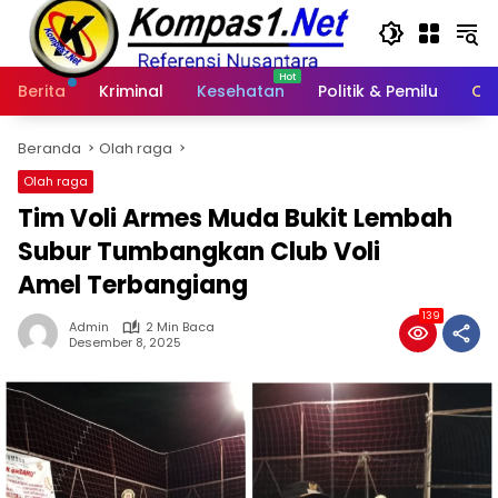
Langsung
ke
konten
Berita
Kriminal
Kesehatan
Politik & Pemilu
Ot
Beranda
Olah raga
Olah raga
Tim Voli Armes Muda Bukit Lembah
Subur Tumbangkan Club Voli
Amel Terbangiang
139
Admin
2 Min Baca
Desember 8, 2025