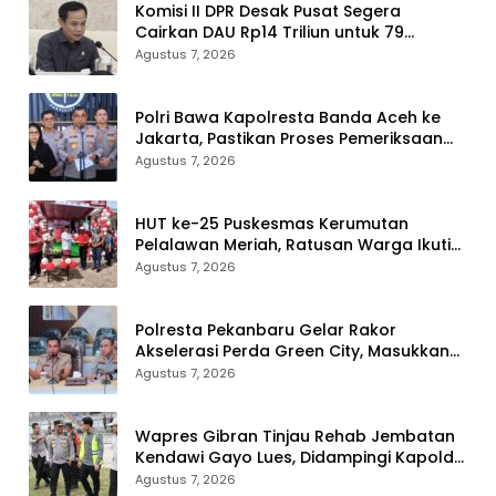
Komisi II DPR Desak Pusat Segera
Cairkan DAU Rp14 Triliun untuk 79
Daerah, Gaji PNS Terancam Telat
Agustus 7, 2026
Polri Bawa Kapolresta Banda Aceh ke
Jakarta, Pastikan Proses Pemeriksaan
Profesional dan Transparan
Agustus 7, 2026
HUT ke-25 Puskesmas Kerumutan
Pelalawan Meriah, Ratusan Warga Ikuti
Jalan Santai dan Cek Kesehatan Gratis
Agustus 7, 2026
Polresta Pekanbaru Gelar Rakor
Akselerasi Perda Green City, Masukkan
ke Kurikulum Sekolah
Agustus 7, 2026
Wapres Gibran Tinjau Rehab Jembatan
Kendawi Gayo Lues, Didampingi Kapolda
Aceh
Agustus 7, 2026