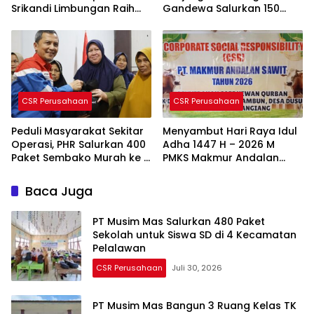
Srikandi Limbungan Raih
Gandewa Salurkan 150
Napas Baru Lewat
Bibit Pohon Produktif
Dukungan PHR
CSR Perusahaan
CSR Perusahaan
Peduli Masyarakat Sekitar
Menyambut Hari Raya Idul
Operasi, PHR Salurkan 400
Adha 1447 H – 2026 M
Paket Sembako Murah ke 4
PMKS Makmur Andalan
Desa di Kecamatan Pinggir
Sawit Salurkan Hewan
Bengkalis
Kurban ke 4 Desa
Baca Juga
PT Musim Mas Salurkan 480 Paket
Sekolah untuk Siswa SD di 4 Kecamatan
Pelalawan
CSR Perusahaan
Juli 30, 2026
PT Musim Mas Bangun 3 Ruang Kelas TK