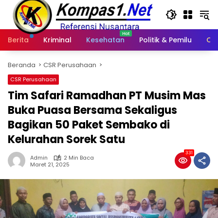
Langsung
ke
konten
Berita
Kriminal
Kesehatan
Politik & Pemilu
Ot
Beranda
CSR Perusahaan
CSR Perusahaan
Tim Safari Ramadhan PT Musim Mas
Buka Puasa Bersama Sekaligus
Bagikan 50 Paket Sembako di
Kelurahan Sorek Satu
331
Admin
2 Min Baca
Maret 21, 2025