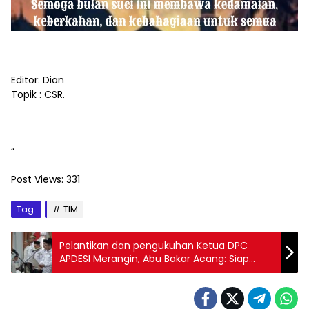
Editor: Dian
Topik : CSR.
“
Post Views:
331
Tag:
TIM
Pelantikan dan pengukuhan Ketua DPC
APDESI Merangin, Abu Bakar Acang: Siap
Mendukung Pemerintah Untuk Kemajuan
Desa