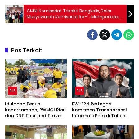
GMNI Komisariat Trisakti Bengkalis,Gelar
Musyawarah Komisariat ke-I : Memperkokoh
Kesatuan dan Persatuan Jiwa Marhaenis Di
Zaman Modern
Pos Terkait
PJS
PJS
Iduladha Penuh
PW-FRN Pertegas
Kebersamaan, PWMOI Riau
Komitmen Transparansi
dan DNT Tour and Travel
Informasi Polri di Tahun
Sembelih 4 Ekor Sapi
2026 melalui Integrasi
Media Digital