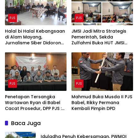
PJS
PJS
Halal bi Halal Kebangsaan
JMSI Jadi Mitra Strategis
di Alam Mayang,
Pemerintah, Sekda
Jurnalisme Siber Didorong
Zulfahmi Buka HUT JMSI
Jadi Penjernih Ruang
ke-6 dan HPN 2026 di Inhu
Digital
PJS
PJS
Penetapan Tersangka
Mahmud Buka Musda II PJS
Wartawan Ryan di Babel
Babel, Rikky Permana
Cacat Prosedur, DPP PJS :
Kembali Pimpin DPD
Hentikan Kriminalisasi Pers!
Baca Juga
Iduladha Penuh Kebersamaan, PWMOI