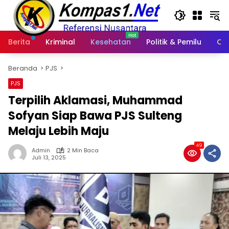
Langsung
ke
konten
Berita
Kriminal
Kesehatan
Politik & Pemilu
Ot
Beranda
PJS
PJS
Terpilih Aklamasi, Muhammad
Sofyan Siap Bawa PJS Sulteng
Melaju Lebih Maju
49
Admin
2 Min Baca
Juli 13, 2025