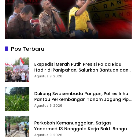
Pos Terbaru
Ekspedisi Merah Putih Presisi Polda Riau
Hadir di Panipahan, Salurkan Bantuan dan
Layanan Kesehatan
Agustus 9, 2026
Dukung Swasembada Pangan, Polres Inhu
Pantau Perkembangan Tanam Jagung Pipil
di Dua Wilayah
Agustus 9, 2026
Perkokoh Kemanunggalan, Satgas
Yonarmed 13 Nanggala Kerja Bakti Bangun
Masjid Al-Hikmah di Kapuas Hulu
Agustus 9, 2026