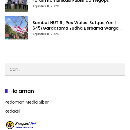
Forum Komunikasi Publik dan Ngopi
Bersama Kejari Inhu
Agustus 8, 2026
Sambut HUT RI, Pos Walesi Satgas Yonif
645/Gardatama Yudha Bersama Warga,
Kibarkan Merah Putih di Bukit Walesi
Agustus 8, 2026
Cari
untuk:
Halaman
Pedoman Media Siber
Redaksi