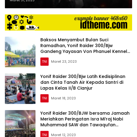
Baksos Menyambut Bulan Suci
Ramadhan, Yonif Raider 300/Bjw
Gandeng Yayasan Von Phanuel Kennel
Cianjur
TNI
Maret 23, 2023
Yonif Raider 300/Bjw Latih Kedisiplinan
dan Cinta Tanah Air Kepada Santri di
Lapas Kelas II/B Cianjur
TNI
Maret 18, 2023
Yonif Raider 300/BJW bersama Jamaah
Meriahkan Peringatan Isra Mi’raj Nabi
Muhammad SAW dan Tawaqufan
Rutinan Majlis Nurusshofi
TNI
Maret 12, 2023