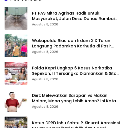
‎PT PAS Mitra Agrinas Hadir untuk
Masyarakat, Jalan Desa Danau Rambai
Dirawat dan Disiram
Agustus 8, 2026
Wakapolda Riau dan Irdam XIX Turun
Langsung Padamkan Karhutla di Pasir
Limau Kapas Rohil
Agustus 8, 2026
Polda Kepri Ungkap 6 Kasus Narkotika
Sepekan, 11 Tersangka Diamankan & Sita
402 Gram Sabu
Agustus 8, 2026
Diet: Melewatkan Sarapan vs Makan
Malam, Mana yang Lebih Aman? Ini Kata
Dokter
Agustus 8, 2026
Ketua DPRD Inhu Sabtu P. Sinurat Apresiasi