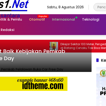
Sabtu, 8 Agustus 2026
litik & Pemilu
Otomotif
Internasional
Teknologi
Redaksi
Dikejar Sekitar 100 Meter, Pengedar Sabu
di Batang Cenaku Tak Bisa Mengelak
 Baik Kebijakan Pemkab
e Day
Ke