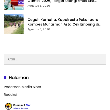
Games 2026, Target Ulangi Emas SEA
Games
Agustus 5, 2026
Cegah Karhutla, Kapolresta Pekanbaru
Kombes Muharman Arta Cek Embung di
Payung Sekaki dan Tenayan Raya
Agustus 5, 2026
Cari
untuk:
Halaman
Pedoman Media Siber
Redaksi