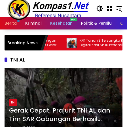
Langsung
ke
konten
Berita
Kriminal
Kesehatan
Politik & Pemilu
Ot
dengan
KPK Tahan 3 Tersangka Korupsi
Breaking News
 Gelar
Digitalisasi SPBU Pertamina, Rugikan
en
Negara Rp322 Miliar
TNI AL
TNI
Gerak Cepat, Prajurit TNI AL dan
Tim SAR Gabungan Berhasil