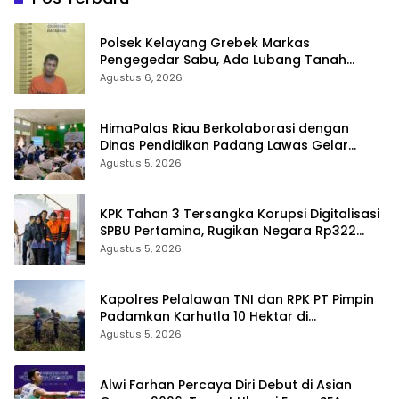
Polsek Kelayang Grebek Markas
Pengegedar Sabu, Ada Lubang Tanah
Untuk Menyimpan Barang Bukti
Agustus 6, 2026
HimaPalas Riau Berkolaborasi dengan
Dinas Pendidikan Padang Lawas Gelar
Pelatihan OSIS SMP se-Kabupaten Padang
Agustus 5, 2026
Lawas
KPK Tahan 3 Tersangka Korupsi Digitalisasi
SPBU Pertamina, Rugikan Negara Rp322
Miliar
Agustus 5, 2026
Kapolres Pelalawan TNI dan RPK PT Pimpin
Padamkan Karhutla 10 Hektar di
Kerumutan, Water Bombing Diterjunkan
Agustus 5, 2026
Alwi Farhan Percaya Diri Debut di Asian