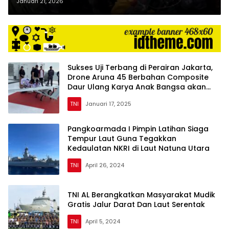
Evakuasi Korban Kecelakaan
Januari 21, 2026
Pesawat ATR 42-500
Sukses Uji Terbang di Perairan Jakarta,
Drone Aruna 45 Berbahan Composite
Daur Ulang Karya Anak Bangsa akan
Menjajal Wilayah Natuna
TNI
Januari 17, 2025
Pangkoarmada I Pimpin Latihan Siaga
Tempur Laut Guna Tegakkan
Kedaulatan NKRI di Laut Natuna Utara
TNI
April 26, 2024
TNI AL Berangkatkan Masyarakat Mudik
Gratis Jalur Darat Dan Laut Serentak
TNI
April 5, 2024