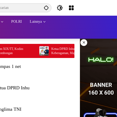
POLRI
Lainnya
×
TT, Kodim
Ketua DPRD Inhu Sabtu P. Sinurat: Bersatu dalam
an
Keberagaman, Maju dalam Pembangunan di HUT
ke-69 Provinsi Riau
mpas 1 net
tua DPRD Inhu
nglima TNI