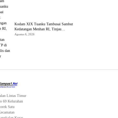
Kodam XIX Tuanku Tambusai Sambut
Kedatangan Menhan RI, Tinjau
Penguatan Yonif TP di Bengkalis dan
Agustus 6, 2026
Kampar
alan Lintas Timur
o 69 Kelurahan
orek Satu
ecamatan
angkalan Kuras