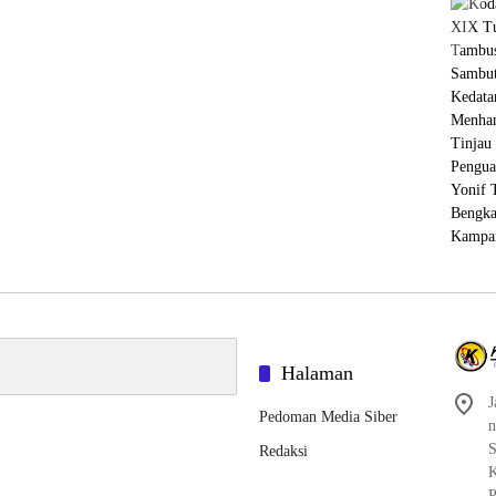
Halaman
J
Pedoman Media Siber
n
S
Redaksi
K
P