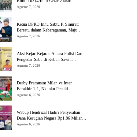
Kodim 0314/Inhil Gelar Ziarah
Rombongan
Agustus 7, 2026
Ketua DPRD Inhu Sabtu P. Sinurat:
Bersatu dalam Keberagaman, Maju
dalam Pembangunan di HUT ke-69
Agustus 7, 2026
Provinsi Riau
Aksi Kejar-Kejaran Antara Polisi Dan
Pengedar Sabu di Kebun Sawit,
Satresnarkoba Polres Inhu Ringkus Dua
Agustus 7, 2026
Pelaku
Derby Pramusim Milan vs Inter
Berakhir 1-1, Nkunku Penalti
Selamatkan Rossoneri
Agustus 6, 2026
Wabup Hendrizal Hadiri Penyerahan
Dana Kerugian Negara Rp1,86 Miliar
Kasus Korupsi BPR Indra Arta
Agustus 6, 2026