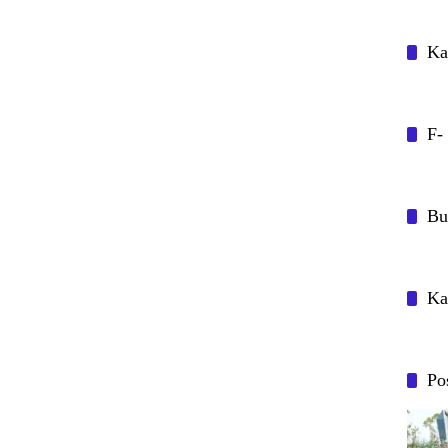
Ka
F-
Bu
Ka
Po