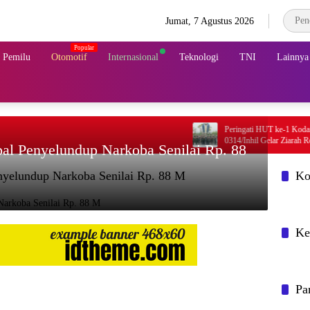
Jumat, 7 Agustus 2026
& Pemilu
Otomotif
Internasional
Teknologi
TNI
Lainnya
Peringati HUT ke-1 Kodam XIX/
0314/Inhil Gelar Ziarah Rombong
al Penyelundup Narkoba Senilai Rp. 88
nyelundup Narkoba Senilai Rp. 88 M
Ko
Ke
Pa