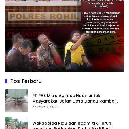
Pos Terbaru
‎PT PAS Mitra Agrinas Hadir untuk
Masyarakat, Jalan Desa Danau Rambai
Dirawat dan Disiram
Agustus 8, 2026
Wakapolda Riau dan Irdam XIX Turun
Langsung Padamkan Karhutla di Pasir