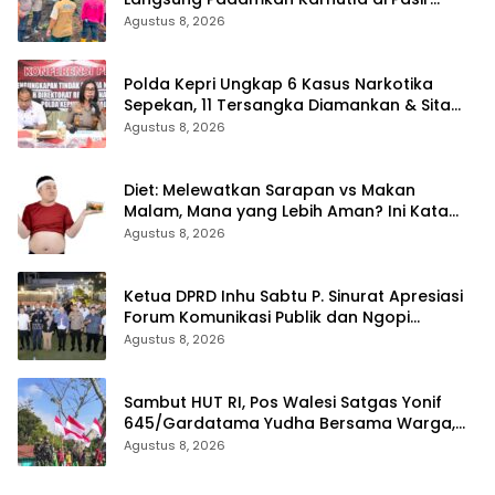
Limau Kapas Rohil
Agustus 8, 2026
Polda Kepri Ungkap 6 Kasus Narkotika
Sepekan, 11 Tersangka Diamankan & Sita
402 Gram Sabu
Agustus 8, 2026
Diet: Melewatkan Sarapan vs Makan
Malam, Mana yang Lebih Aman? Ini Kata
Dokter
Agustus 8, 2026
Ketua DPRD Inhu Sabtu P. Sinurat Apresiasi
Forum Komunikasi Publik dan Ngopi
Bersama Kejari Inhu
Agustus 8, 2026
Sambut HUT RI, Pos Walesi Satgas Yonif
645/Gardatama Yudha Bersama Warga,
Kibarkan Merah Putih di Bukit Walesi
Agustus 8, 2026