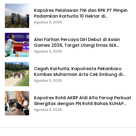
Kapolres Pelalawan TNI dan RPK PT Pimpin
Padamkan Karhutla 10 Hektar di
Kerumutan, Water Bombing Diterjunkan
Agustus 5, 2026
Alwi Farhan Percaya Diri Debut di Asian
Games 2026, Target Ulangi Emas SEA
Games
Agustus 5, 2026
Cegah Karhutla, Kapolresta Pekanbaru
Kombes Muharman Arta Cek Embung di
Payung Sekaki dan Tenayan Raya
Agustus 5, 2026
Kapolres Rohil AKBP Aldi Alfa Faroqi Perkuat
Sinergitas dengan PN Rohil Bahas KUHAP
Baru
Agustus 5, 2026