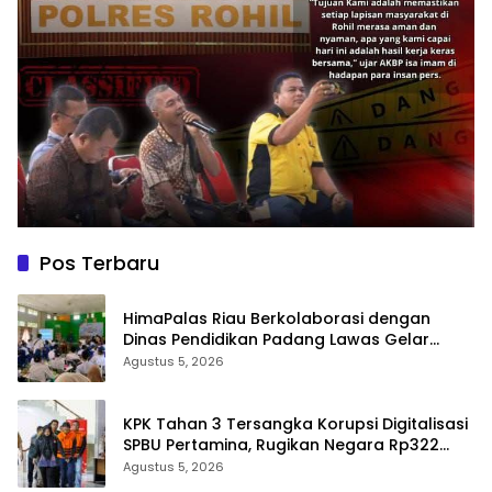
Pos Terbaru
HimaPalas Riau Berkolaborasi dengan
Dinas Pendidikan Padang Lawas Gelar
Pelatihan OSIS SMP se-Kabupaten Padang
Agustus 5, 2026
Lawas
KPK Tahan 3 Tersangka Korupsi Digitalisasi
SPBU Pertamina, Rugikan Negara Rp322
Miliar
Agustus 5, 2026