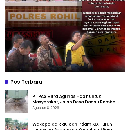
Pos Terbaru
‎PT PAS Mitra Agrinas Hadir untuk
Masyarakat, Jalan Desa Danau Rambai
Dirawat dan Disiram
Agustus 8, 2026
Wakapolda Riau dan Irdam XIX Turun
Langsung Padamkan Karhutla di Pasir