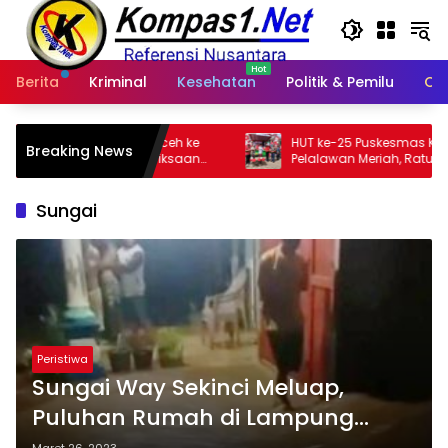
Langsung
ke
konten
Berita
Kriminal
Kesehatan
Politik & Pemilu
Ot
a Aceh ke
HUT ke-25 Puskesmas Kerumutan
Breaking News
meriksaan
Pelalawan Meriah, Ratusan Warga Ikuti
Jalan Santai dan Cek Kesehatan Gratis
Sungai
Peristiwa
Sungai Way Sekinci Meluap,
Puluhan Rumah di Lampung
Utara Terendam Banjir
Maret 26, 2023