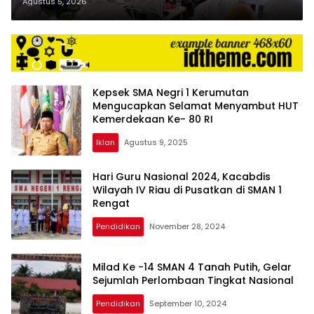
Lawas Gelar Pelatihan OSIS SMP
Agustus 5, 2026
se-Kabupaten Padang Lawas
Kepsek SMA Negri 1 Kerumutan
Mengucapkan Selamat Menyambut HUT
Kemerdekaan Ke- 80 RI
Iklan
Agustus 9, 2025
Hari Guru Nasional 2024, Kacabdis
Wilayah IV Riau di Pusatkan di SMAN 1
Rengat
Pendidikan
November 28, 2024
Milad Ke -14 SMAN 4 Tanah Putih, Gelar
Sejumlah Perlombaan Tingkat Nasional
Pendidikan
September 10, 2024