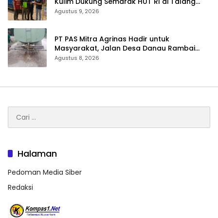
Kulim Dukung Semarak HUT RI di Talang
Perigi
Agustus 9, 2026
‎PT PAS Mitra Agrinas Hadir untuk
Masyarakat, Jalan Desa Danau Rambai
Dirawat dan Disiram
Agustus 8, 2026
Cari
untuk:
Halaman
Pedoman Media Siber
Redaksi