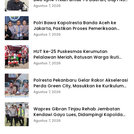
Terancam Telat
Agustus 7, 2026
Polri Bawa Kapolresta Banda Aceh ke
Jakarta, Pastikan Proses Pemeriksaan
Profesional dan Transparan
Agustus 7, 2026
HUT ke-25 Puskesmas Kerumutan
Pelalawan Meriah, Ratusan Warga Ikuti
Jalan Santai dan Cek Kesehatan Gratis
Agustus 7, 2026
Polresta Pekanbaru Gelar Rakor Akselerasi
Perda Green City, Masukkan ke Kurikulum
Sekolah
Agustus 7, 2026
Wapres Gibran Tinjau Rehab Jembatan
Kendawi Gayo Lues, Didampingi Kapolda
Aceh
Agustus 7, 2026