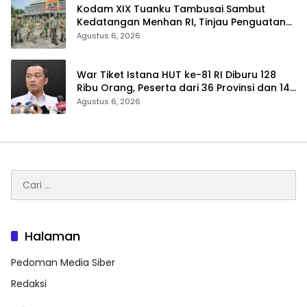
Kodam XIX Tuanku Tambusai Sambut
Kedatangan Menhan RI, Tinjau Penguatan
Yonif TP di Bengkalis dan Kampar
Agustus 6, 2026
War Tiket Istana HUT ke-81 RI Diburu 128
Ribu Orang, Peserta dari 36 Provinsi dan 14
Negara
Agustus 6, 2026
Cari
untuk:
Halaman
Pedoman Media Siber
Redaksi