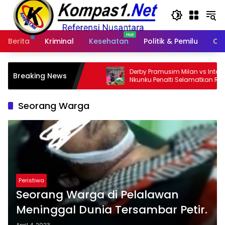
Langsung
ke
konten
Berita
Kriminal
Kesehatan
Politik & Pemilu
Ot
n
Derby Pramusim Milan vs Inter Berakhir 1-1,
Wab
Breaking News
Nkunku Penalti Selamatkan Rossoneri
Dan
s Dua
Kas
Seorang Warga
Peristiwa
Seorang Warga di Pelalawan
Meninggal Dunia Tersambar Petir.
April 4, 2023