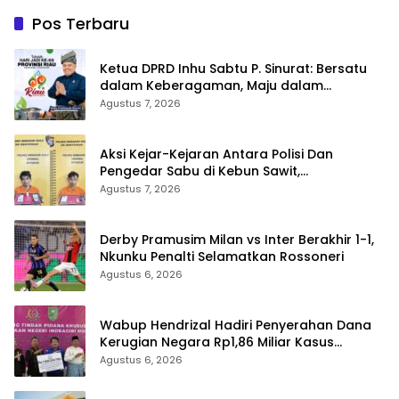
Pos Terbaru
Ketua DPRD Inhu Sabtu P. Sinurat: Bersatu
dalam Keberagaman, Maju dalam
Pembangunan di HUT ke-69 Provinsi Riau
Agustus 7, 2026
Aksi Kejar-Kejaran Antara Polisi Dan
Pengedar Sabu di Kebun Sawit,
Satresnarkoba Polres Inhu Ringkus Dua
Agustus 7, 2026
Pelaku
Derby Pramusim Milan vs Inter Berakhir 1-1,
Nkunku Penalti Selamatkan Rossoneri
Agustus 6, 2026
Wabup Hendrizal Hadiri Penyerahan Dana
Kerugian Negara Rp1,86 Miliar Kasus
Korupsi BPR Indra Arta
Agustus 6, 2026