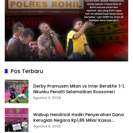
Pos Terbaru
Derby Pramusim Milan vs Inter Berakhir 1-1,
Nkunku Penalti Selamatkan Rossoneri
Agustus 6, 2026
Wabup Hendrizal Hadiri Penyerahan Dana
Kerugian Negara Rp1,86 Miliar Kasus
Korupsi BPR Indra Arta
Agustus 6, 2026