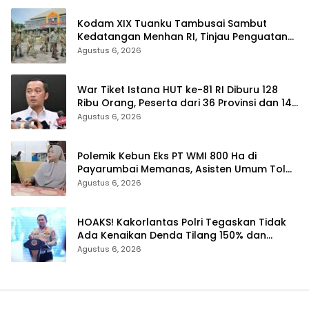
Kodam XIX Tuanku Tambusai Sambut
Kedatangan Menhan RI, Tinjau Penguatan
Yonif TP di Bengkalis dan Kampar
Agustus 6, 2026
War Tiket Istana HUT ke-81 RI Diburu 128
Ribu Orang, Peserta dari 36 Provinsi dan 14
Negara
Agustus 6, 2026
Polemik Kebun Eks PT WMI 800 Ha di
Payarumbai Memanas, Asisten Umum Tolak
Dikelola Agrinas dan Tantang Presiden
Agustus 6, 2026
Prabowo
HOAKS! Kakorlantas Polri Tegaskan Tidak
Ada Kenaikan Denda Tilang 150% dan
Tilang Manual Menyeluruh
Agustus 6, 2026