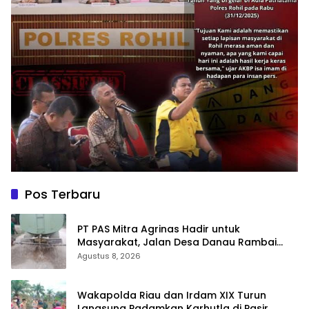
Pos Terbaru
‎PT PAS Mitra Agrinas Hadir untuk
Masyarakat, Jalan Desa Danau Rambai
Dirawat dan Disiram
Agustus 8, 2026
Wakapolda Riau dan Irdam XIX Turun
Langsung Padamkan Karhutla di Pasir