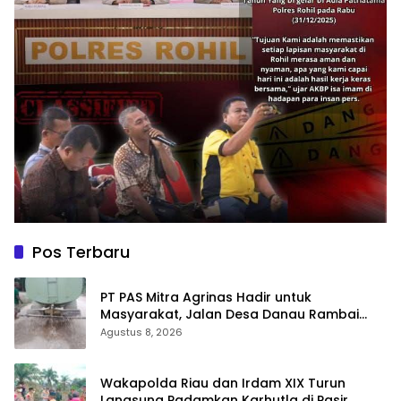
Pos Terbaru
‎PT PAS Mitra Agrinas Hadir untuk
Masyarakat, Jalan Desa Danau Rambai
Dirawat dan Disiram
Agustus 8, 2026
Wakapolda Riau dan Irdam XIX Turun
Langsung Padamkan Karhutla di Pasir