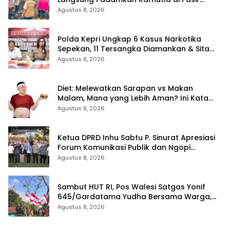
Limau Kapas Rohil
Agustus 8, 2026
Polda Kepri Ungkap 6 Kasus Narkotika
Sepekan, 11 Tersangka Diamankan & Sita
402 Gram Sabu
Agustus 8, 2026
Diet: Melewatkan Sarapan vs Makan
Malam, Mana yang Lebih Aman? Ini Kata
Dokter
Agustus 8, 2026
Ketua DPRD Inhu Sabtu P. Sinurat Apresiasi
Forum Komunikasi Publik dan Ngopi
Bersama Kejari Inhu
Agustus 8, 2026
Sambut HUT RI, Pos Walesi Satgas Yonif
645/Gardatama Yudha Bersama Warga,
Kibarkan Merah Putih di Bukit Walesi
Agustus 8, 2026