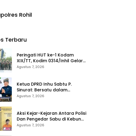
polres Rohil
s Terbaru
Peringati HUT ke-1 Kodam
XIX/TT, Kodim 0314/Inhil Gelar
Ziarah Rombongan
Agustus 7, 2026
Ketua DPRD Inhu Sabtu P.
Sinurat: Bersatu dalam
Keberagaman, Maju dalam
Agustus 7, 2026
Pembangunan di HUT ke-69
Provinsi Riau
Aksi Kejar-Kejaran Antara Polisi
Dan Pengedar Sabu di Kebun
Sawit, Satresnarkoba Polres
Agustus 7, 2026
Inhu Ringkus Dua Pelaku