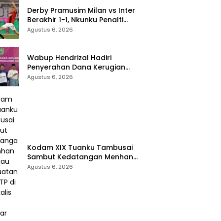
Derby Pramusim Milan vs Inter
Berakhir 1-1, Nkunku Penalti
Selamatkan Rossoneri
Agustus 6, 2026
Wabup Hendrizal Hadiri
Penyerahan Dana Kerugian
Negara Rp1,86 Miliar Kasus
Agustus 6, 2026
Korupsi BPR Indra Arta
Kodam XIX Tuanku Tambusai
Sambut Kedatangan Menhan
RI, Tinjau Penguatan Yonif TP di
Agustus 6, 2026
Bengkalis dan Kampar