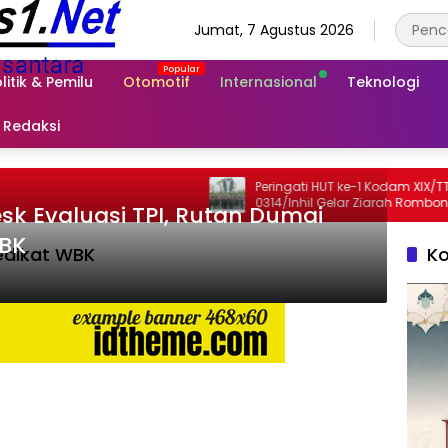
Jumat, 7 Agustus 2026
litik & Pemilu
Otomotif
Internasional
Teknologi
Redaksi
Peringati HUT ke-1 Kodam XIX/TT, Kodim
0314/Inhil Gelar Ziarah Rombongan
sk Evaluasi TPI, Rutan Dumai
WBK
edikat WBK
Ko