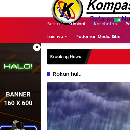
Langsung
ke
konten
Berita
Kriminal
Kesehatan
Po
Lainnya
Pedoman Media Siber
×
Breaking News
Rokan hulu