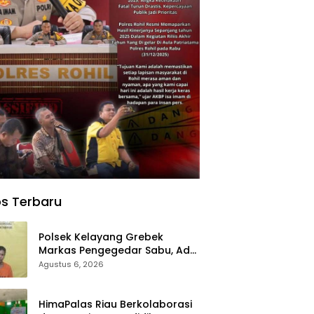
s Terbaru
Polsek Kelayang Grebek
Markas Pengegedar Sabu, Ada
Lubang Tanah Untuk
Agustus 6, 2026
Menyimpan Barang Bukti
HimaPalas Riau Berkolaborasi