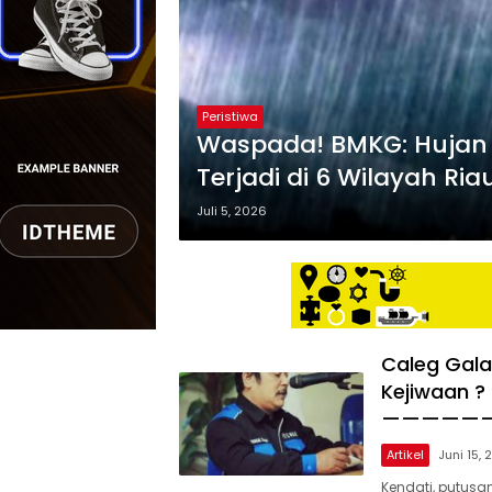
Peristiwa
Waspada! BMKG: Hujan Le
Terjadi di 6 Wilayah Riau
Juli 5, 2026
Caleg Gala
Kejiwaan ? 
—————
Artikel
Juni 15,
Kendati, putusa