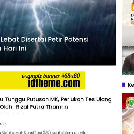
bat Disertai Petir Potensi
 Hari Ini
Ke
u Tunggu Putusan MK, Perlukah Tes Ulang
Oleh : Rizal Putra Thamrin
—————
 2023
n Mahkamah Konstitusi (MK) soal sistem pemilu…