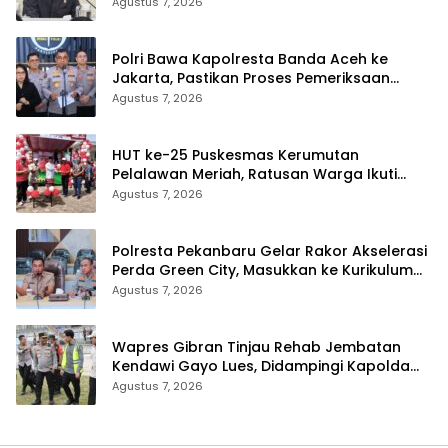
Terancam Telat
Agustus 7, 2026
Polri Bawa Kapolresta Banda Aceh ke
Jakarta, Pastikan Proses Pemeriksaan
Profesional dan Transparan
Agustus 7, 2026
HUT ke-25 Puskesmas Kerumutan
Pelalawan Meriah, Ratusan Warga Ikuti
Jalan Santai dan Cek Kesehatan Gratis
Agustus 7, 2026
Polresta Pekanbaru Gelar Rakor Akselerasi
Perda Green City, Masukkan ke Kurikulum
Sekolah
Agustus 7, 2026
Wapres Gibran Tinjau Rehab Jembatan
Kendawi Gayo Lues, Didampingi Kapolda
Aceh
Agustus 7, 2026