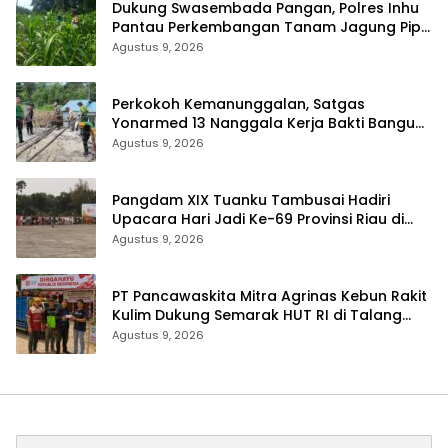
Dukung Swasembada Pangan, Polres Inhu
Pantau Perkembangan Tanam Jagung Pipil
di Dua Wilayah
Agustus 9, 2026
Perkokoh Kemanunggalan, Satgas
Yonarmed 13 Nanggala Kerja Bakti Bangun
Masjid Al-Hikmah di Kapuas Hulu
Agustus 9, 2026
Pangdam XIX Tuanku Tambusai Hadiri
Upacara Hari Jadi Ke-69 Provinsi Riau di
Pekanbaru
Agustus 9, 2026
‎PT Pancawaskita Mitra Agrinas Kebun Rakit
Kulim Dukung Semarak HUT RI di Talang
Perigi
Agustus 9, 2026
Cari