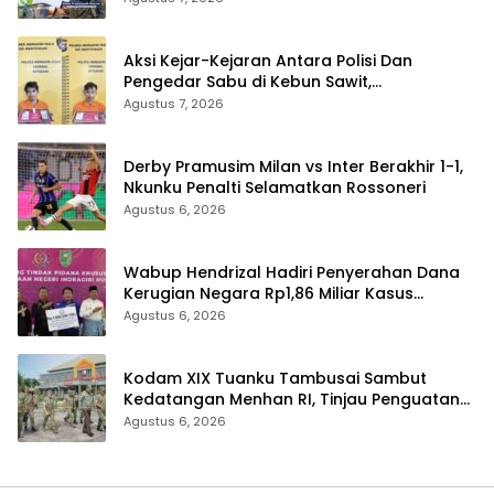
Aksi Kejar-Kejaran Antara Polisi Dan
Pengedar Sabu di Kebun Sawit,
Satresnarkoba Polres Inhu Ringkus Dua
Agustus 7, 2026
Pelaku
Derby Pramusim Milan vs Inter Berakhir 1-1,
Nkunku Penalti Selamatkan Rossoneri
Agustus 6, 2026
Wabup Hendrizal Hadiri Penyerahan Dana
Kerugian Negara Rp1,86 Miliar Kasus
Korupsi BPR Indra Arta
Agustus 6, 2026
Kodam XIX Tuanku Tambusai Sambut
Kedatangan Menhan RI, Tinjau Penguatan
Yonif TP di Bengkalis dan Kampar
Agustus 6, 2026