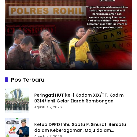
Pos Terbaru
Peringati HUT ke-1 Kodam XIX/TT, Kodim
0314/Inhil Gelar Ziarah Rombongan
Agustus 7, 2026
Ketua DPRD Inhu Sabtu P. Sinurat: Bersatu
dalam Keberagaman, Maju dalam
Pembangunan di HUT ke-69 Provinsi Riau
Agustus 7, 2026