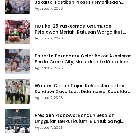
Jakarta, Pastikan Proses Pemeriksaan
Profesional dan Transparan
Agustus 7, 2026
HUT ke-25 Puskesmas Kerumutan
Pelalawan Meriah, Ratusan Warga Ikuti
Jalan Santai dan Cek Kesehatan Gratis
Agustus 7, 2026
Polresta Pekanbaru Gelar Rakor Akselerasi
Perda Green City, Masukkan ke Kurikulum
Sekolah
Agustus 7, 2026
Wapres Gibran Tinjau Rehab Jembatan
Kendawi Gayo Lues, Didampingi Kapolda
Aceh
Agustus 7, 2026
Presiden Prabowo: Bangun Sekolah
Unggulan Berkurikulum IB untuk Saingi
Dunia
Agustus 7, 2026