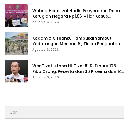
Wabup Hendrizal Hadiri Penyerahan Dana
Kerugian Negara Rp1,86 Miliar Kasus
Korupsi BPR Indra Arta
Agustus 6, 2026
Kodam XIX Tuanku Tambusai Sambut
Kedatangan Menhan RI, Tinjau Penguatan
Yonif TP di Bengkalis dan Kampar
Agustus 6, 2026
War Tiket Istana HUT ke-81 RI Diburu 128
Ribu Orang, Peserta dari 36 Provinsi dan 14
Negara
Agustus 6, 2026
Cari
untuk: