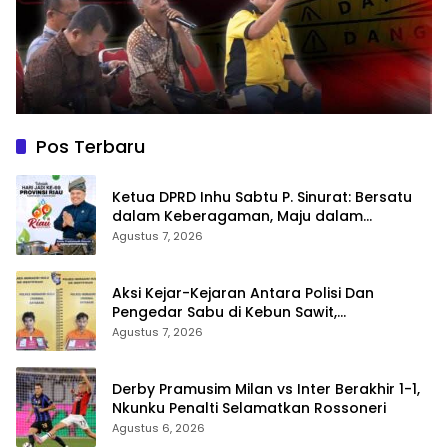
Pos Terbaru
Ketua DPRD Inhu Sabtu P. Sinurat: Bersatu
dalam Keberagaman, Maju dalam
Pembangunan di HUT ke-69 Provinsi Riau
Agustus 7, 2026
Aksi Kejar-Kejaran Antara Polisi Dan
Pengedar Sabu di Kebun Sawit,
Satresnarkoba Polres Inhu Ringkus Dua
Agustus 7, 2026
Pelaku
Derby Pramusim Milan vs Inter Berakhir 1-1,
Nkunku Penalti Selamatkan Rossoneri
Agustus 6, 2026