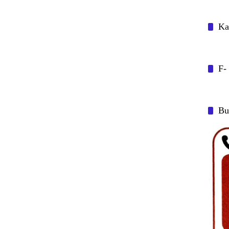
Ka
F-
Bu