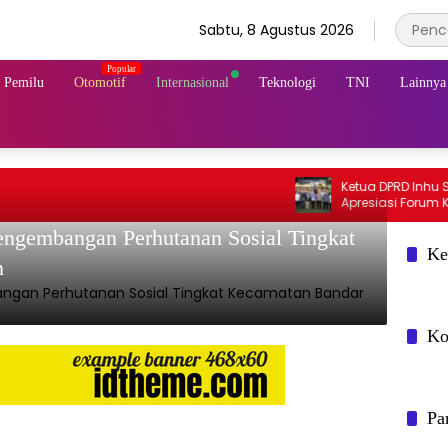
Sabtu, 8 Agustus 2026
& Pemilu
Otomotif
Internasional
Teknologi
TNI
Lainnya
Ketua DPRD Inhu Sabtu P.
Apresiasi Forum Komunik
Ngopi Bersama Kejari In
ngembangan Perhutanan Sosial Tingkat
Ke
n
Ko
Pa