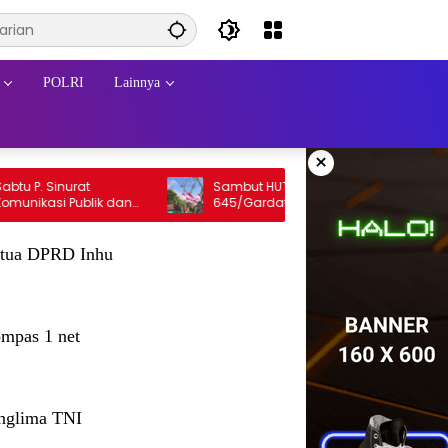
POLRI
Lainnya
×
 Sinurat
Sambut HUT RI, Pos Walesi Satgas Yonif
asi Publik dan
645/Gardatama Yudha Bersama
hu
Warga, Kibarkan Merah Putih di Bukit
Walesi
tua DPRD Inhu
mpas 1 net
nglima TNI