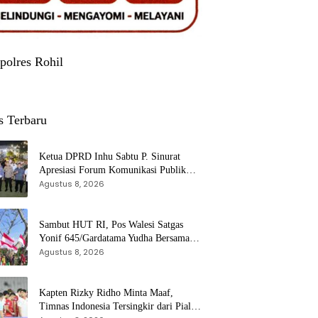
polres Rohil
s Terbaru
Ketua DPRD Inhu Sabtu P. Sinurat
Apresiasi Forum Komunikasi Publik
dan Ngopi Bersama Kejari Inhu
Agustus 8, 2026
Sambut HUT RI, Pos Walesi Satgas
Yonif 645/Gardatama Yudha Bersama
Warga, Kibarkan Merah Putih di Bukit
Agustus 8, 2026
Walesi
Kapten Rizky Ridho Minta Maaf,
Timnas Indonesia Tersingkir dari Piala