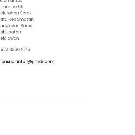
alan Lintas
Timur no 69
Kelurahan Sorek
Satu Kecamatan
Pangkalan Kuras
Kabupaten
Pelalawan
0822 8366 2176
diansupianto11@gmail.com