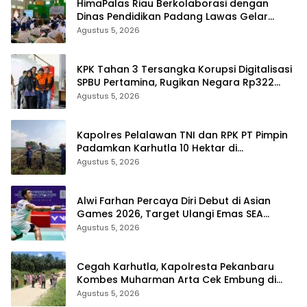
HimaPalas Riau Berkolaborasi dengan
Dinas Pendidikan Padang Lawas Gelar
Pelatihan OSIS SMP se-Kabupaten Padang
Agustus 5, 2026
Lawas
KPK Tahan 3 Tersangka Korupsi Digitalisasi
SPBU Pertamina, Rugikan Negara Rp322
Miliar
Agustus 5, 2026
Kapolres Pelalawan TNI dan RPK PT Pimpin
Padamkan Karhutla 10 Hektar di
Kerumutan, Water Bombing Diterjunkan
Agustus 5, 2026
Alwi Farhan Percaya Diri Debut di Asian
Games 2026, Target Ulangi Emas SEA
Games
Agustus 5, 2026
Cegah Karhutla, Kapolresta Pekanbaru
Kombes Muharman Arta Cek Embung di
Payung Sekaki dan Tenayan Raya
Agustus 5, 2026