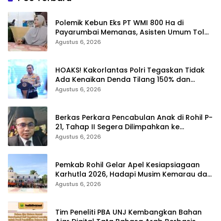
Polemik Kebun Eks PT WMI 800 Ha di
Payarumbai Memanas, Asisten Umum Tolak
Dikelola Agrinas dan Tantang Presiden
Agustus 6, 2026
Prabowo
HOAKS! Kakorlantas Polri Tegaskan Tidak
Ada Kenaikan Denda Tilang 150% dan
Tilang Manual Menyeluruh
Agustus 6, 2026
Berkas Perkara Pencabulan Anak di Rohil P-
21, Tahap II Segera Dilimpahkan ke
Kejaksaan
Agustus 6, 2026
Pemkab Rohil Gelar Apel Kesiapsiagaan
Karhutla 2026, Hadapi Musim Kemarau dan
El Nino
Agustus 6, 2026
Tim Peneliti PBA UNJ Kembangkan Bahan