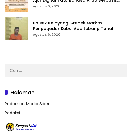
Ajar Digital Tata Bahasa Arab Berbasis
Multimedia Interaktif untuk Mahasiswa
Agustus 6, 2026
Pemula
Polsek Kelayang Grebek Markas
Pengegedar Sabu, Ada Lubang Tanah
Untuk Menyimpan Barang Bukti
Agustus 6, 2026
Cari
untuk:
Halaman
Pedoman Media Siber
Redaksi