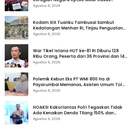
Korupsi BPR Indra Arta
Agustus 6, 2026
Kodam XIX Tuanku Tambusai Sambut
Kedatangan Menhan RI, Tinjau Penguatan
Yonif TP di Bengkalis dan Kampar
Agustus 6, 2026
War Tiket Istana HUT ke-81 RI Diburu 128
Ribu Orang, Peserta dari 36 Provinsi dan 14
Negara
Agustus 6, 2026
Polemik Kebun Eks PT WMI 800 Ha di
Payarumbai Memanas, Asisten Umum Tolak
Dikelola Agrinas dan Tantang Presiden
Agustus 6, 2026
Prabowo
HOAKS! Kakorlantas Polri Tegaskan Tidak
Ada Kenaikan Denda Tilang 150% dan
Tilang Manual Menyeluruh
Agustus 6, 2026