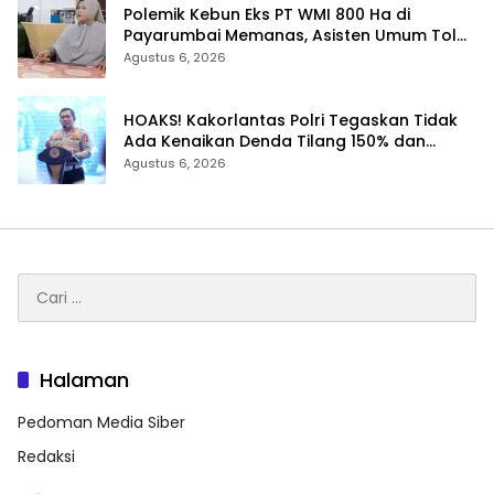
Polemik Kebun Eks PT WMI 800 Ha di
Payarumbai Memanas, Asisten Umum Tolak
Dikelola Agrinas dan Tantang Presiden
Agustus 6, 2026
Prabowo
HOAKS! Kakorlantas Polri Tegaskan Tidak
Ada Kenaikan Denda Tilang 150% dan
Tilang Manual Menyeluruh
Agustus 6, 2026
Cari
untuk:
Halaman
Pedoman Media Siber
Redaksi