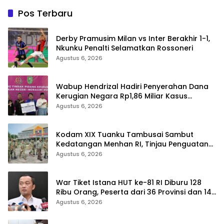
Pos Terbaru
Derby Pramusim Milan vs Inter Berakhir 1-1,
Nkunku Penalti Selamatkan Rossoneri
Agustus 6, 2026
Wabup Hendrizal Hadiri Penyerahan Dana
Kerugian Negara Rp1,86 Miliar Kasus
Korupsi BPR Indra Arta
Agustus 6, 2026
Kodam XIX Tuanku Tambusai Sambut
Kedatangan Menhan RI, Tinjau Penguatan
Yonif TP di Bengkalis dan Kampar
Agustus 6, 2026
War Tiket Istana HUT ke-81 RI Diburu 128
Ribu Orang, Peserta dari 36 Provinsi dan 14
Negara
Agustus 6, 2026