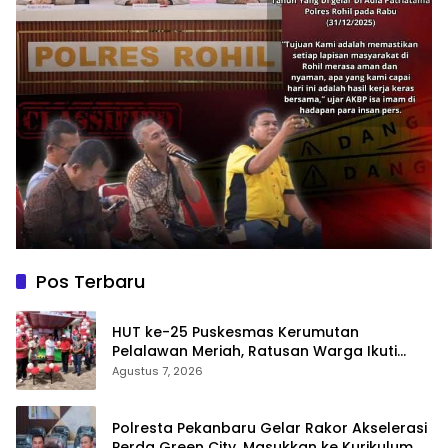
Pos Terbaru
HUT ke-25 Puskesmas Kerumutan
Pelalawan Meriah, Ratusan Warga Ikuti
Jalan Santai dan Cek Kesehatan Gratis
Agustus 7, 2026
Polresta Pekanbaru Gelar Rakor Akselerasi
Perda Green City, Masukkan ke Kurikulum