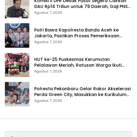
Komisi II DPR Desak Pusat Segera Cairkan
DAU Rp14 Triliun untuk 79 Daerah, Gaji PNS
Terancam Telat
Agustus 7, 2026
Polri Bawa Kapolresta Banda Aceh ke
Jakarta, Pastikan Proses Pemeriksaan
Profesional dan Transparan
Agustus 7, 2026
HUT ke-25 Puskesmas Kerumutan
Pelalawan Meriah, Ratusan Warga Ikuti
Jalan Santai dan Cek Kesehatan Gratis
Agustus 7, 2026
Polresta Pekanbaru Gelar Rakor Akselerasi
Perda Green City, Masukkan ke Kurikulum
Sekolah
Agustus 7, 2026
Cari