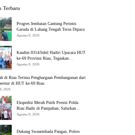
s Terbaru
Progres Jembatan Gantung Perintis
Garuda di Lahang Tengah Terus Dipacu
Agustus 9, 2026
Kasdim 0314/Inhil Hadiri Upacara HUT
ke-69 Provinsi Riau, Tegaskan
Komitmen Jaga Persatuan dan
Agustus 9, 2026
Pembangunan
ah di Riau Terima Penghargaan Pembangunan dari
bernur di HUT ke-69 Riau
9, 2026
Ekspedisi Merah Putih Presisi Polda
Riau Hadir di Panipahan, Salurkan
Bantuan dan Layanan Kesehatan
Agustus 9, 2026
Dukung Swasembada Pangan, Polres