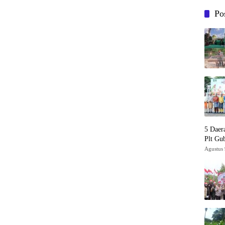
Po
5 Daer
Plt Gu
Agustus 