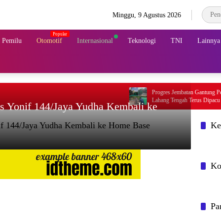
Minggu, 9 Agustus 2026
& Pemilu
Otomotif
Internasional
Teknologi
TNI
Lainnya
Progres Jembatan Gantung Perintis Garuda
Lahang Tengah Terus Dipacu
s Yonif 144/Jaya Yudha Kembali ke
if 144/Jaya Yudha Kembali ke Home Base
Ke
Ko
Pa