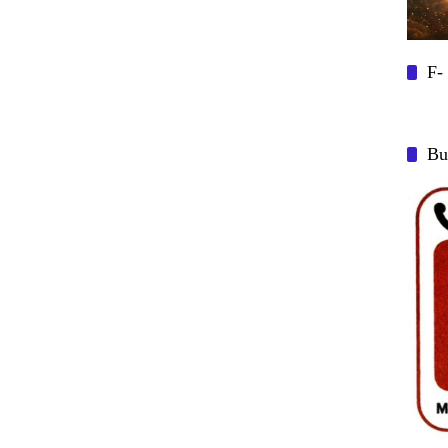
F-
Bu