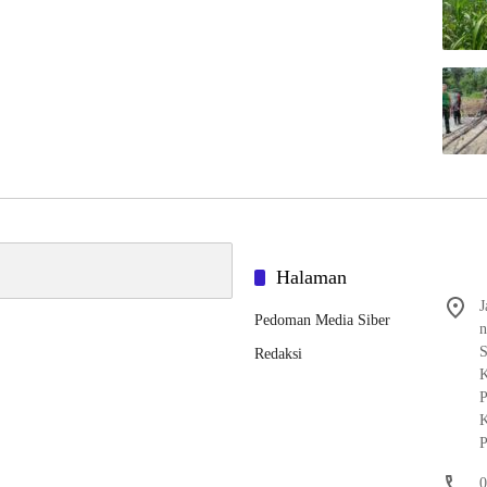
Halaman
J
Pedoman Media Siber
n
S
Redaksi
K
P
K
P
0