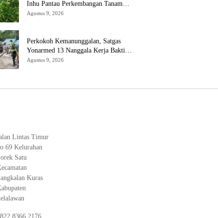
Inhu Pantau Perkembangan Tanam
Jagung Pipil di Dua Wilayah
Agustus 9, 2026
Perkokoh Kemanunggalan, Satgas
Yonarmed 13 Nanggala Kerja Bakti
Bangun Masjid Al-Hikmah di Kapuas
Agustus 9, 2026
Hulu
alan Lintas Timur
o 69 Kelurahan
orek Satu
ecamatan
angkalan Kuras
abupaten
elalawan
822 8366 2176