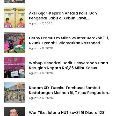
Aksi Kejar-Kejaran Antara Polisi Dan
Pengedar Sabu di Kebun Sawit,
Satresnarkoba Polres Inhu Ringkus Dua
Agustus 7, 2026
Pelaku
Derby Pramusim Milan vs Inter Berakhir 1-1,
Nkunku Penalti Selamatkan Rossoneri
Agustus 6, 2026
Wabup Hendrizal Hadiri Penyerahan Dana
Kerugian Negara Rp1,86 Miliar Kasus
Korupsi BPR Indra Arta
Agustus 6, 2026
Kodam XIX Tuanku Tambusai Sambut
Kedatangan Menhan RI, Tinjau Penguatan
Yonif TP di Bengkalis dan Kampar
Agustus 6, 2026
War Tiket Istana HUT ke-81 RI Diburu 128