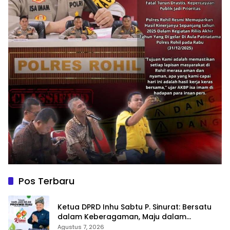
Pos Terbaru
Ketua DPRD Inhu Sabtu P. Sinurat: Bersatu
dalam Keberagaman, Maju dalam
Pembangunan di HUT ke-69 Provinsi Riau
Agustus 7, 2026