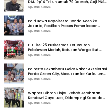
DAU Rp14 Triliun untuk 79 Daerah, Gaji PNS
Terancam Telat
Agustus 7, 2026
Polri Bawa Kapolresta Banda Aceh ke
Jakarta, Pastikan Proses Pemeriksaan
Profesional dan Transparan
Agustus 7, 2026
HUT ke-25 Puskesmas Kerumutan
Pelalawan Meriah, Ratusan Warga Ikuti
Jalan Santai dan Cek Kesehatan Gratis
Agustus 7, 2026
Polresta Pekanbaru Gelar Rakor Akselerasi
Perda Green City, Masukkan ke Kurikulum
Sekolah
Agustus 7, 2026
Wapres Gibran Tinjau Rehab Jembatan
Kendawi Gayo Lues, Didampingi Kapolda
Aceh
Agustus 7, 2026